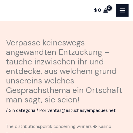
Ir
$
0
al
contenido
Verpasse keineswegs
angewandten Entzuckung –
tauche inzwischen ihr und
entdecke, aus welchem grund
unsereins welches
Gesprachsthema ein Ortschaft
man sagt, sie seien!
/
Sin categoría
/ Por
ventas@estuchesyempaques.net
The distributionspolitik concerning winners � Kasino