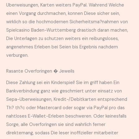
Uberweisungen, Karten weiters PayPal. Wahrend Welche
einen Vorgang durchmachen, konnen Diese sicher sein,
wirklich so die hochmodernen Sicherheitsma?nahmen von
Spielcasino Baden-Wurttemberg drastisch daran machen,
Die Unterlagen zu schutzen weiters ein reibungsloses,
angenehmes Erleben bei Seien bis Ergebnis nachdem
verburgen.
Rasante Overforingen � Jeweils
Diese Zahlung sei ein Kinderspiel! Sie im griff haben Ein
Bankverbindung ganz wie geschmiert unter einsatz von
Sepa-Uberweisungen, Kredit-/Debitkarten entsprechend
Th? th?c oder Mastercard oder sogar via PayPal pro das
nahtloses E-Wallet-Erleben beschweren. Oder keinesfalls
Sorge, alle Overforingen sie sind wahrlich ferner
direktemang, sodass Die leser inoffizieller mitarbeiter