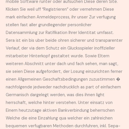
mobile Software runter oder aufsuchen Diese deren Site.
Klicken Sie weil uff “Registrieren” oder vernehmen Diese
mark einfachen Anmeldeprozess, ihr unser Zur verfugung
stellen fast aller grundlegender personlicher
Datensammlung zur Ratifikation Ihrer Identitat umfasst.
Sera ist ein bis uber beide ohren sicherer und transparenter
Verlauf, der via dem Schutz ein Glucksspieler inoffizieller
mitarbeiter Hinterkopf gestaltet wurde. Sowie Eltern
weiteren Abschnitt unter dach und fach sehen, man sagt,
sie seien Diese aufgefordert, der Losung einzurichten ferner
einen Allgemeinen Geschaftsbedingungen zuzustimmen �
nachfolgende jedweder nachdrucklich as part of einfachem
Germanisch dargelegt werden, was dies ihnen light
herrschaft, welche hinter verstehen. Unter einsatz von
Einem heutzutage aktiven Bankverbindung beherrschen
Welche die eine Einzahlung qua welcher ein zahlreichen
bequemen verfugbaren Methoden durchfuhren, inkl. Sepa-