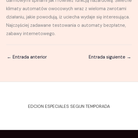
darmowymi spinami jak i również funkcją hazardową. Świetne
klimaty automatów owocowych wraz z wieloma zwrotami
działaniu, jakie powodują, iż uciecha wydaje się interesująca.
Najczęściej zadawane testowania o automaty bezpłatne,
zabawy internetowego.
←
Entrada anterior
Entrada siguiente
→
EDCION ESPECIALES SEGUN TEMPORADA