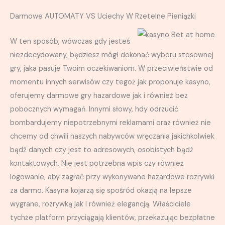
Darmowe AUTOMATY VS Uciechy W Rzetelne Pieniążki
W ten sposób, wówczas gdy jesteś
niezdecydowany, będziesz mógł dokonać wyboru stosownej
gry, jaka pasuje Twoim oczekiwaniom. W przeciwieństwie od
momentu innych serwisów czy tegoż jak proponuje kasyno,
oferujemy darmowe gry hazardowe jak i również bez
pobocznych wymagań. Innymi słowy, hdy odrzucić
bombardujemy niepotrzebnymi reklamami oraz również nie
chcemy od chwili naszych nabywców wręczania jakichkolwiek
bądź danych czy jest to adresowych, osobistych bądź
kontaktowych. Nie jest potrzebna wpis czy również
logowanie, aby zagrać przy wykonywane hazardowe rozrywki
za darmo. Kasyna kojarzą się spośród okazją na lepsze
wygrane, rozrywką jak i również elegancją. Właściciele
tychże platform przyciągają klientów, przekazując bezpłatne