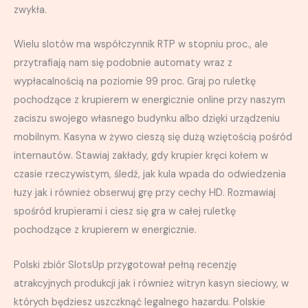
zwykła.
Wielu slotów ma współczynnik RTP w stopniu proc., ale
przytrafiają nam się podobnie automaty wraz z
wypłacalnością na poziomie 99 proc. Graj po ruletkę
pochodzące z krupierem w energicznie online przy naszym
zaciszu swojego własnego budynku albo dzięki urządzeniu
mobilnym. Kasyna w żywo cieszą się dużą wziętością pośród
internautów. Stawiaj zakłady, gdy krupier kręci kołem w
czasie rzeczywistym, śledź, jak kula wpada do odwiedzenia
łuzy jak i również obserwuj grę przy cechy HD. Rozmawiaj
spośród krupierami i ciesz się gra w całej ruletkę
pochodzące z krupierem w energicznie.
Polski zbiór SlotsUp przygotował pełną recenzję
atrakcyjnych produkcji jak i również witryn kasyn sieciowy, w
których będziesz uszczknąć legalnego hazardu. Polskie