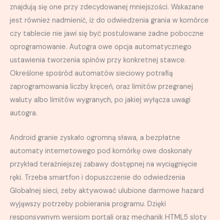
znajdują się one przy zdecydowanej mniejszości. Wskazane
jest również nadmienić, iż do odwiedzenia grania w komórce
czy tablecie nie jawi się być postulowane żadne poboczne
oprogramowanie. Autogra owe opcja automatycznego
ustawienia tworzenia spinów przy konkretnej stawce.
Określone spośród automatów sieciowy potrafią
zaprogramowania liczby kręceń, oraz limitów przegranej
waluty albo limitów wygranych, po jakiej wyłącza uwagi
autogra.
Android granie zyskało ogromną sława, a bezpłatne
automaty internetowego pod komórkę owe doskonały
przykład teraźniejszej zabawy dostępnej na wyciągnięcie
ręki. Trzeba smartfon i dopuszczenie do odwiedzenia
Globalnej sieci, żeby aktywować ulubione darmowe hazard
wyjąwszy potrzeby pobierania programu. Dzięki
responsywnym wersjom portali oraz mechanik HTML5 sloty