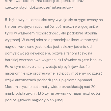
rozmowa telefoniczna esencji eksperckich oraz
rzeczywistych doświadczeń internautów.
5-bębnowy automat slotowy wydaje się przygotowany na
tle perfekcyjnych automatów coś znacznie więcej aniżeli
tylko w względem różnorodności, ale podobnie stopnia
wygranej. W dużej mierze ogromniejsza ilość kompozycji
nagród, wskazane jest liczba jest zależny jedynie od
pomysłowości dewelopera, pozwala fanom liczyć na
bardziej wartościowe wygrane jak i również częste bonusy.
Poza tym dobrze znany wydaje się być zjawisko, że
najogromniejsze progresywne jackpoty możemy odszukać
dzięki automatach pochodzące z pięcioma bębnami.
Modernistyczne automaty wideo przedkładają nad 20
miarki odpłatnych, , którzy na pewno wzmaga możliwości
pod osiągnięcie nagrody pieniężnej.