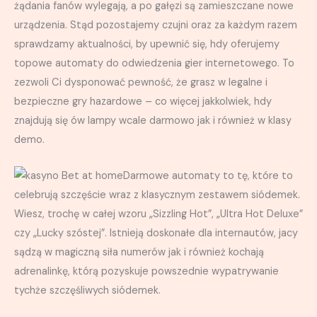
żądania fanów wylegają, a po gałęzi są zamieszczane nowe
urządzenia. Stąd pozostajemy czujni oraz za każdym razem
sprawdzamy aktualności, by upewnić się, hdy oferujemy
topowe automaty do odwiedzenia gier internetowego. To
zezwoli Ci dysponować pewność, że grasz w legalne i
bezpieczne gry hazardowe – co więcej jakkolwiek, hdy
znajdują się ów lampy wcale darmowo jak i również w klasy
demo.
Darmowe automaty to tę, które to
celebrują szczęście wraz z klasycznym zestawem siódemek.
Wiesz, trochę w całej wzoru „Sizzling Hot”, „Ultra Hot Deluxe”
czy „Lucky szóstej”. Istnieją doskonałe dla internautów, jacy
sądzą w magiczną siła numerów jak i również kochają
adrenalinkę, którą pozyskuje powszednie wypatrywanie
tychże szczęśliwych siódemek.