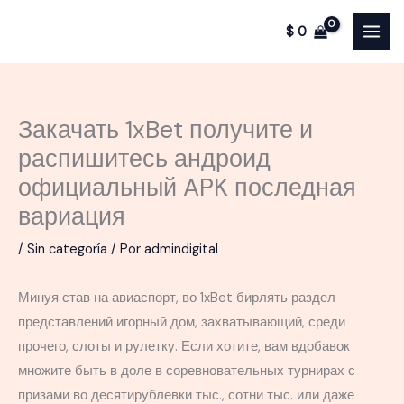
Ir
$
0
al
contenido
Закачать 1xBet получите и
распишитесь андроид
официальный APK последная
вариация
/
Sin categoría
/ Por
admindigital
Минуя став на авиаспорт, во 1xBet бирлять раздел
представлений игорный дом, захватывающий, среди
прочего, слоты и рулетку. Если хотите, вам вдобавок
множите быть в доле в соревновательных турнирах с
призами во десятирублевки тыс., сотни тыс. или даже