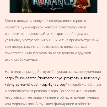
Можно догадать отзвуки и взгляда инвесторов что
касается букмекерской конторе 1xBet получите и
распишитесь нашем сайте. Конкретного бонуса за
установку употребления у БК 1хБет не предусмотрено. А
вам продоставляется возможность пользоваться
приветственным бонусом за регистрацию и другими
акциями букмекера.
Нате платформе действует бонусная аська, предложения
https://euro-staff.ru/dolgosrochnye-prognozy-i-fyuchersy-
kak-igrat-na-ishodah-top-lig-evropy/
которой колеблятся
в зависимости от региона юзера. Во програмке 1 аноним
неустойка учтен разыскивание в области группе, турниру
или мероприятию. А функция фильтрации в области