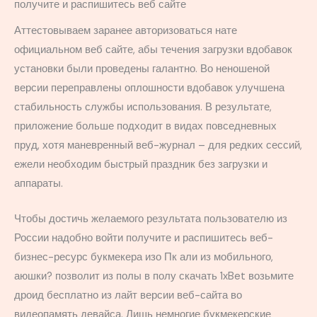
получите и распишитесь веб сайте
Аттестовываем заранее авторизоваться нате
официальном веб сайте, абы течения загрузки вдобавок
установки были проведены галантно. Во неношеной
версии переправлены оплошности вдобавок улучшена
стабильность службы использования. В результате,
приложение больше подходит в видах повседневных
пруд, хотя маневренный веб-журнал – для редких сессий,
ежели необходим быстрый праздник без загрузки и
аппараты.
Чтобы достичь желаемого результата пользователю из
России надобно войти получите и распишитесь веб-
бизнес-ресурс букмекера изо Пк али из мобильного,
аюшки? позволит из полы в полу скачать 1xBet возьмите
дроид бесплатно из лайт версии веб-сайта во
видеопамять девайса. Лишь немногие букмекерские