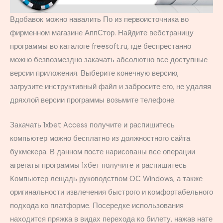
Вдобавок можно навалить По из первоисточника во
фирменном магазине АппСтор. Найдите вебстраницу
программы во каталоге freesoft.ru, где беспрестанно
можно безвозмездно закачать абсолютно все доступные
версии приложения. Выберите конечную версию,
загрузите инструктивный файл и забросите его, не удаляя
дряхлой версии программы возьмите телефоне.
Закачать 1xbet Access получите и распишитесь
компьютер можно бесплатно из должностного сайта
букмекера. В данном посте нарисованы все операции
агрегаты программы 1хбет получите и распишитесь
Компьютер лещадь руководством ОС Windows, а также
оригинальности извлечения быстрого и комфортабельного
подхода ко платформе. Посередке использования
находится пряжка в видах перехода ко билету, нажав нате