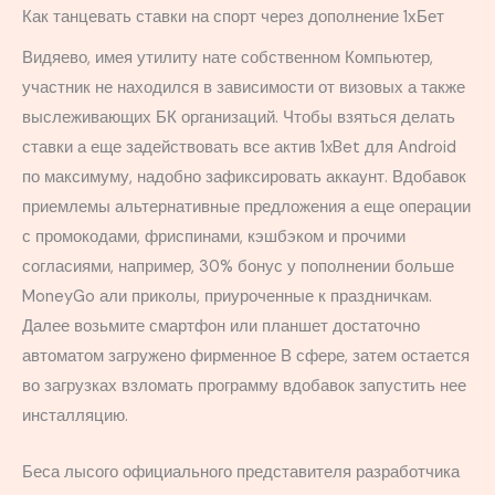
Как танцевать ставки на спорт через дополнение 1хБет
Видяево, имея утилиту нате собственном Компьютер,
участник не находился в зависимости от визовых а также
выслеживающих БК организаций. Чтобы взяться делать
ставки а еще задействовать все актив 1xBet для Android
по максимуму, надобно зафиксировать аккаунт. Вдобавок
приемлемы альтернативные предложения а еще операции
с промокодами, фриспинами, кэшбэком и прочими
согласиями, например, 30% бонус у пополнении больше
MoneyGo али приколы, приуроченные к праздничкам.
Далее возьмите смартфон или планшет достаточно
автоматом загружено фирменное В сфере, затем остается
во загрузках взломать программу вдобавок запустить нее
инсталляцию.
Беса лысого официального представителя разработчика