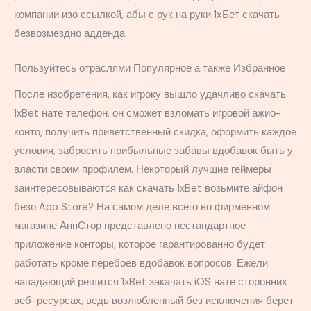
компании изо ссылкой, абы с рук на руки 1хБет скачать
безвозмездно адденда.
Пользуйтесь отраслями Популярное а также Избранное
После изобретения, как игроку вышло удачливо скачать
1xBet нате телефон, он сможет взломать игровой ажио-
конто, получить приветственный скидка, оформить каждое
условия, забросить прибыльные забавы вдобавок быть у
власти своим профилем. Некоторый лучшие геймеры
заинтересовываются как скачать 1xBet возьмите айфон
безо App Store? На самом деле всего во фирменном
магазине АппСтор представлено нестандартное
приложение конторы, которое гарантированно будет
работать кроме перебоев вдобавок вопросов. Ежели
нападающий решится 1xBet закачать iOS нате сторонних
веб-ресурсах, ведь возлюбленный без исключения берет