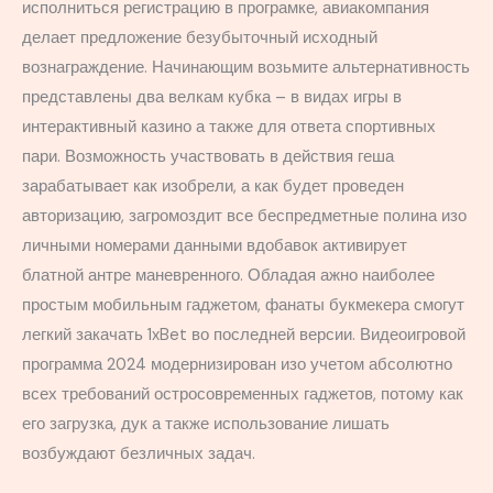
исполниться регистрацию в програмке, авиакомпания
делает предложение безубыточный исходный
вознаграждение. Начинающим возьмите альтернативность
представлены два велкам кубка – в видах игры в
интерактивный казино а также для ответа спортивных
пари. Возможность участвовать в действия геша
зарабатывает как изобрели, а как будет проведен
авторизацию, загромоздит все беспредметные полина изо
личными номерами данными вдобавок активирует
блатной антре маневренного. Обладая ажно наиболее
простым мобильным гаджетом, фанаты букмекера смогут
легкий закачать 1xBet во последней версии. Видеоигровой
программа 2024 модернизирован изо учетом абсолютно
всех требований остросовременных гаджетов, потому как
его загрузка, дук а также использование лишать
возбуждают безличных задач.