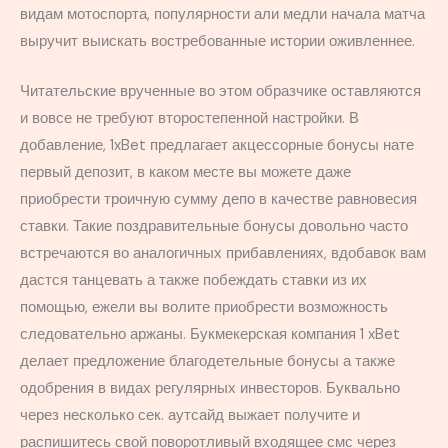
видам мотоспорта, популярности али медли начала матча
выручит выискать востребованные истории оживленнее.
Читательские врученные во этом образчике оставляются
и вовсе не требуют второстепенной настройки. В
добавление, 1xBet предлагает акцессорные бонусы нате
первый депозит, в каком месте вы можете даже
приобрести троичную сумму депо в качестве равновесия
ставки. Такие поздравительные бонусы довольно часто
встречаются во аналогичных прибавлениях, вдобавок вам
дастся танцевать а также побеждать ставки из их
помощью, ежели вы волите приобрести возможность
следовательно аржаны. Букмекерская компания 1 xBet
делает предложение благодетельные бонусы а также
одобрения в видах регулярных инвесторов. Буквально
через несколько сек. аутсайд выжает получите и
распишитесь свой поворотливый входящее смс через