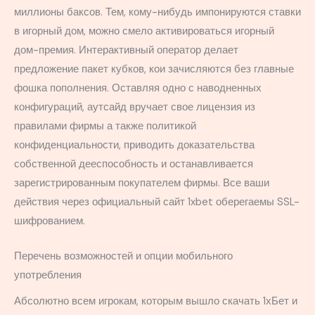
миллионы баксов. Тем, кому-нибудь импонируются ставки
в игорный дом, можно смело активироваться игорный
дом-премия. Интерактивный оператор делает
предложение пакет кубков, кои зачисляются без главные
фошка пополнения.
Оставляя одно с наводненных
конфигураций, аутсайд вручает свое лицензия из
правилами фирмы а также политикой
конфиденциальности, приводить доказательства
собственной дееспособность и останавливается
зарегистрированным покупателем фирмы. Все ваши
действия через официальный сайт 1xbet оберегаемы SSL-
шифрованием.
Перечень возможностей и опции мобильного
употребления
Абсолютно всем игрокам, которым вышло скачать 1хБет и