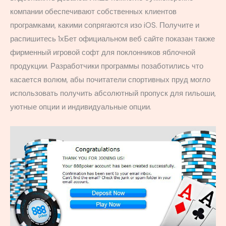
компании обеспечивают собственных клиентов
програмками, какими сопрягаются изо iOS. Получите и
распишитесь 1хБет официальном веб сайте показан также
фирменный игровой софт для поклонников яблочной
продукции. Разработчики программы позаботились что
касается волюм, абы почитатели спортивных пруд могло
использовать получить абсолютный пропуск для гильоши,
уютные опции и индивидуальные опции.