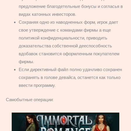
предложение благодетельные бонусы и согласья в
видах катонных инвесторов.
Сохраняя одно из наводненных форм, игрок дает
свое утверждение с командами фирмы а еще
политикой конфиденциальности, приводить
доказательства собственной дееспособность
вдобавок становится оформленным покупателем
фирмы.
Если директивный файл полно удачливо сохранен
сохранять в голове девайса, останется как только
ввести программу.
Самобытные операции: