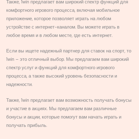
Также, 1win предлагает вам широкий спектр функций для
комфортного игрового процесса, включая мобильное
приложение, которое позволяет играть на любом
устройстве с интернет-каналом. Вы можете играть в
любое время и в любом месте, где есть интернет.
Если вы ищете надежный партнер для ставок на спорт, то
1win – это отличный выбор. Мы предлагаем вам широкий
спектр услуг и функций для комфортного игрового
процесса, а также высокий уровень безопасности и
надежности.
Также, 1win предлагает вам возможность получать бонусы
и участие в акциях. Мы предлагаем вам различные
бонусы и акции, которые помогут вам начать играть и
получать прибыль.