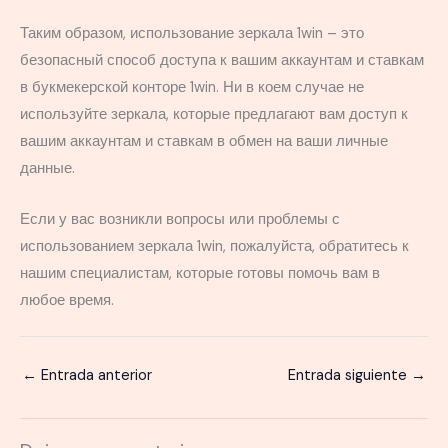
Таким образом, использование зеркала 1win – это
безопасный способ доступа к вашим аккаунтам и ставкам
в букмекерской конторе 1win. Ни в коем случае не
используйте зеркала, которые предлагают вам доступ к
вашим аккаунтам и ставкам в обмен на ваши личные
данные.
Если у вас возникли вопросы или проблемы с
использованием зеркала 1win, пожалуйста, обратитесь к
нашим специалистам, которые готовы помочь вам в
любое время.
←
Entrada anterior
Entrada siguiente
→