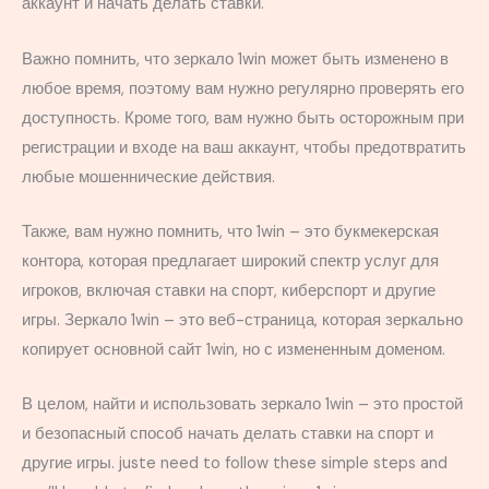
аккаунт и начать делать ставки.
Важно помнить, что зеркало 1win может быть изменено в
любое время, поэтому вам нужно регулярно проверять его
доступность. Кроме того, вам нужно быть осторожным при
регистрации и входе на ваш аккаунт, чтобы предотвратить
любые мошеннические действия.
Также, вам нужно помнить, что 1win – это букмекерская
контора, которая предлагает широкий спектр услуг для
игроков, включая ставки на спорт, киберспорт и другие
игры. Зеркало 1win – это веб-страница, которая зеркально
копирует основной сайт 1win, но с измененным доменом.
В целом, найти и использовать зеркало 1win – это простой
и безопасный способ начать делать ставки на спорт и
другие игры. juste need to follow these simple steps and