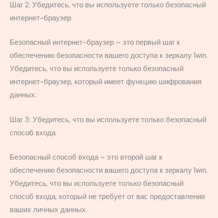
Шаг 2: Убедитесь, что вы используете только безопасный
интернет-браузер
Безопасный интернет-браузер – это первый шаг к
обеспечению безопасности вашего доступа к зеркалу 1win.
Убедитесь, что вы используете только безопасный
интернет-браузер, который имеет функцию шифрования
данных.
Шаг 3: Убедитесь, что вы используете только безопасный
способ входа
Безопасный способ входа – это второй шаг к
обеспечению безопасности вашего доступа к зеркалу 1win.
Убедитесь, что вы используете только безопасный
способ входа, который не требует от вас предоставления
ваших личных данных.