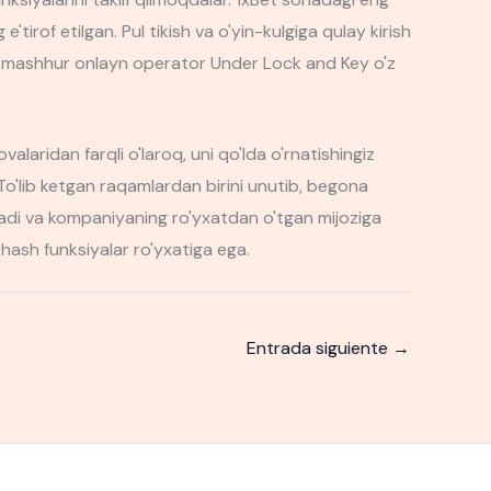
'tirof etilgan. Pul tikish va o'yin-kulgiga qulay kirish
ga mashhur onlayn operator Under Lock and Key o'z
aridan farqli o'laroq, uni qo'lda o'rnatishingiz
. To'lib ketgan raqamlardan birini unutib, begona
etadi va kompaniyaning ro'yxatdan o'tgan mijoziga
hash funksiyalar ro'yxatiga ega.
Entrada siguiente
→