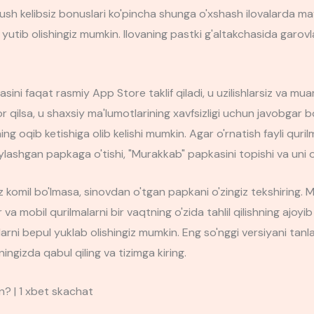
sh kelibsiz bonuslari ko'pincha shunga o'xshash ilovalarda mavj
ni yutib olishingiz mumkin. Ilovaning pastki g'altakchasida gar
 faqat rasmiy App Store taklif qiladi, u uzilishlarsiz va muamm
qilsa, u shaxsiy ma'lumotlarining xavfsizligi uchun javobgar b
ng oqib ketishiga olib kelishi mumkin. Agar o'rnatish fayli quri
oylashgan papkaga o'tishi, "Murakkab" papkasini topishi va uni o
iz komil bo'lmasa, sinovdan o'tgan papkani o'zingiz tekshiring.
 va mobil qurilmalarni bir vaqtning o'zida tahlil qilishning ajoyib
arni bepul yuklab olishingiz mumkin. Eng so'nggi versiyani tanl
ngizda qabul qiling va tizimga kiring.
n? | 1 xbet skachat