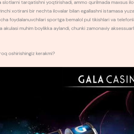
a slotlarni tarqatishni yoqtirishadi, ammo qurilmada maxsus ilo
yinchi xotirani bir nechta ilovalar bilan egallashni istamasa yu
cha foydalanuvchilari sportga bemalol pul tikishlari va telefonl
lma akulasi muhim boylikka aylandi, chunki zamonaviy aksessuarlar
roq oshirishingiz kerakmi?