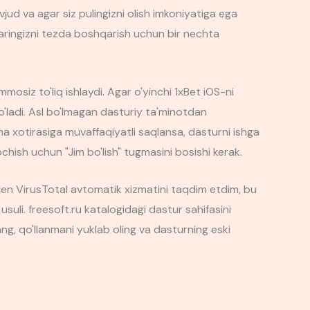
ud va agar siz pulingizni olish imkoniyatiga ega
ovlaringizni tezda boshqarish uchun bir nechta
osiz to'liq ishlaydi. Agar o'yinchi 1xBet iOS-ni
o'ladi. Asl bo'lmagan dasturiy ta'minotdan
lma xotirasiga muvaffaqiyatli saqlansa, dasturni ishga
chish uchun "Jim bo'lish" tugmasini bosishi kerak.
 Men VirusTotal avtomatik xizmatini taqdim etdim, bu
 usuli. freesoft.ru katalogidagi dastur sahifasini
ang, qo'llanmani yuklab oling va dasturning eski