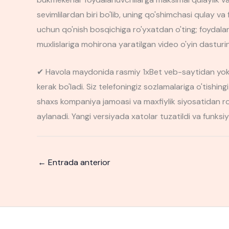
sevimlilardan biri bo'lib, uning qo'shimchasi qulay va f
uchun qo'nish bosqichiga ro'yxatdan o'ting; foydal
muxlislariga mohirona yaratilgan video o'yin dasturini
✔ Havola maydonida rasmiy 1xBet veb-saytidan yoki Pl
kerak bo'ladi. Siz telefoningiz sozlamalariga o'tishin
shaxs kompaniya jamoasi va maxfiylik siyosatidan ro
aylanadi. Yangi versiyada xatolar tuzatildi va funks
←
Entrada anterior