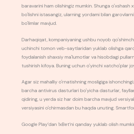
baravarini ham olishingiz mumkin. Shunga o'xshash xu
bo'lishni istasangiz, ularning yordami bilan garovlar
bo'limlar mavjud.
Darhaqiqat, kompaniyaning ushbu noyob qo'shimchasini
uchinchi tomon veb-saytlaridan yuklab olishga qaror 
foydalanish shaxsiy ma'lumotlar va hisobdagi pullarni
tushirish kifoya. Buning uchun o'yinchi xatcho'plar j
Agar siz mahalliy o'rnatishning mosligiga ishonching
barcha antivirus dasturlari bo'yicha dasturlar, fayllar
qidiring, u yerda siz har doim barcha mavjud versiyal
versiyasini o'chirmasdan bu haqda unuting. Smartfoni
Google Play’dan 1xBet’ni qanday yuklab olish mumki