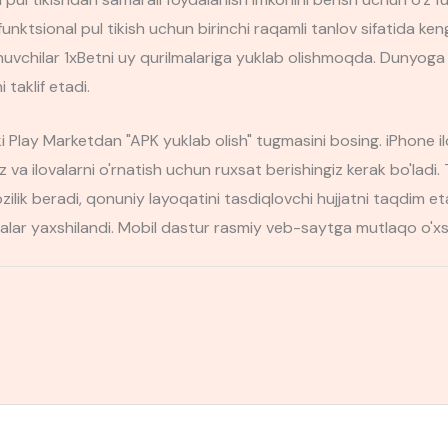
unktsional pul tikish uchun birinchi raqamli tanlov sifatida keng e
anuvchilar 1xBetni uy qurilmalariga yuklab olishmoqda. Dunyo
 taklif etadi.
ay Marketdan "APK yuklab olish" tugmasini bosing. iPhone iloval
giz va ilovalarni o'rnatish uchun ruxsat berishingiz kerak bo'ladi
zilik beradi, qonuniy layoqatini tasdiqlovchi hujjatni taqdim 
iyalar yaxshilandi. Mobil dastur rasmiy veb-saytga mutlaqo o'xs