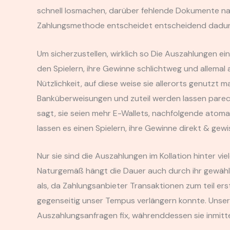
schnell losmachen, darüber fehlende Dokumente nach
Zahlungsmethode entscheidet entscheidend dadurch, 
Um sicherzustellen, wirklich so Die Auszahlungen ein
den Spielern, ihre Gewinne schlichtweg und allemal
Nützlichkeit, auf diese weise sie allerorts genutzt
Banküberweisungen und zuteil werden lassen parec
sagt, sie seien mehr E-Wallets, nachfolgende atoma
lassen es einen Spielern, ihre Gewinne direkt & gewi
Nur sie sind die Auszahlungen im Kollation hinter vi
Naturgemäß hängt die Dauer auch durch ihr gewähl
als, da Zahlungsanbieter Transaktionen zum teil e
gegenseitig unser Tempus verlängern konnte. Unser 
Auszahlungsanfragen fix, währenddessen sie inmitten