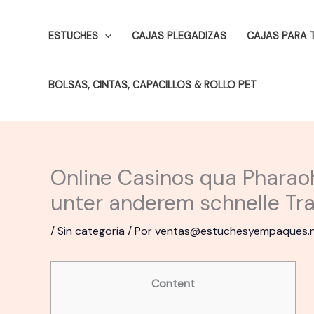
Ir
al
ESTUCHES
CAJAS PLEGADIZAS
CAJAS PARA 
contenido
BOLSAS, CINTAS, CAPACILLOS & ROLLO PET
Online Casinos qua Pharao
unter anderem schnelle Tr
/
Sin categoría
/ Por
ventas@estuchesyempaques.
Content