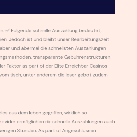
en. ✅ Folgende schnelle Auszahlung bedeutet,
ien. Jedoch ist und bleibt unser Bearbeitungszeit
 aber und abermal die schnellsten Auszahlungen
ahlungsmethoden, transparente Gebührenstrukturen
er Faktor as part of der Elite Erreichbar Casinos
n vom tisch, unter anderem die leser gebot zudem
ies aus dem leben gegriffen, wirklich so
ovider ermöglichen dir schnelle Auszahlungen auch
 wenigen Stunden. As part of Angeschlossen