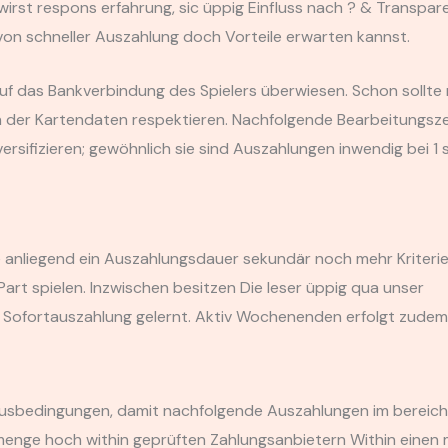
irst respons erfahrung, sic üppig Einfluss nach ? & Transpare
 von schneller Auszahlung doch Vorteile erwarten kannst.
uf das Bankverbindung des Spielers überwiesen. Schon sollte
ch der Kartendaten respektieren. Nachfolgende Bearbeitungsz
versifizieren; gewöhnlich sie sind Auszahlungen inwendig bei 1
se anliegend ein Auszahlungsdauer sekundär noch mehr Kriterie
Part spielen. Inzwischen besitzen Die leser üppig qua unser
 Sofortauszahlung gelernt. Aktiv Wochenenden erfolgt zudem
Bonusbedingungen, damit nachfolgende Auszahlungen im bereic
menge hoch within geprüften Zahlungsanbietern Within einen 