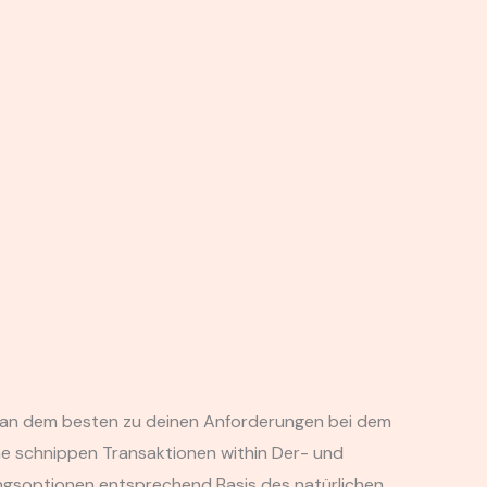
en an dem besten zu deinen Anforderungen bei dem
ne schnippen Transaktionen within Der- und
ungsoptionen entsprechend Basis des natürlichen