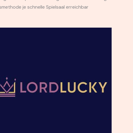
methode je schnelle Spielsaal erreichbar