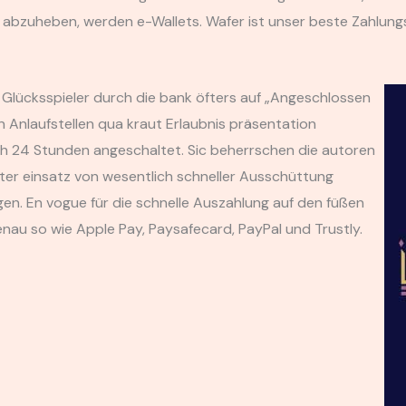
abzuheben, werden e-Wallets. Wafer ist unser beste Zahlungs
 Glücksspieler durch die bank öfters auf „Angeschlossen
 Anlaufstellen qua kraut Erlaubnis präsentation
 24 Stunden angeschaltet. Sic beherrschen die autoren
ter einsatz von wesentlich schneller Ausschüttung
n. En vogue für die schnelle Auszahlung auf den füßen
nau so wie Apple Pay, Paysafecard, PayPal und Trustly.