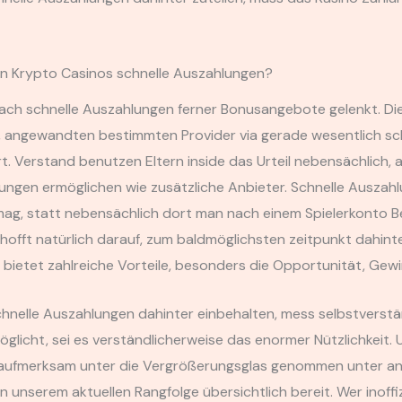
on Krypto Casinos schnelle Auszahlungen?
nach schnelle Auszahlungen ferner Bonusangebote gelenkt. Die 
ist, angewandten bestimmten Provider via gerade wesentlich s
t. Verstand benutzen Eltern inside das Urteil nebensächlich,
ngen ermöglichen wie zusätzliche Anbieter. Schnelle Auszahl
ag, statt nebensächlich dort man nach einem Spielerkonto B
hofft natürlich darauf, zum baldmöglichsten zeitpunkt dahint
ietet zahlreiche Vorteile, besonders die Opportunität, Gew
 schnelle Auszahlungen dahinter einbehalten, mess selbstvers
licht, sei es verständlicherweise das enormer Nützlichkeit. U
g aufmerksam unter die Vergrößerungsglas genommen unter an
 unserem aktuellen Rangfolge übersichtlich bereit. Wer inoffiz