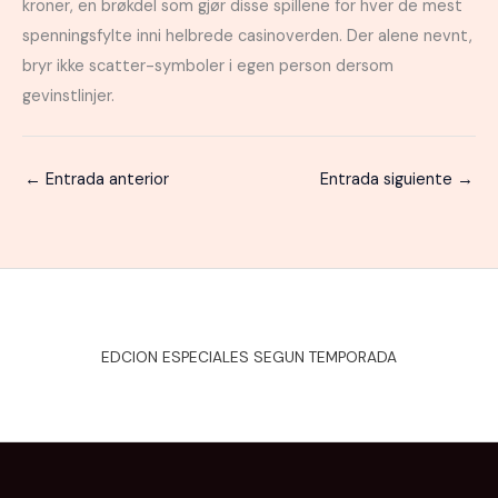
kroner, en brøkdel som gjør disse spillene for hver de mest
spenningsfylte inni helbrede casinoverden. Der alene nevnt,
bryr ikke scatter-symboler i egen person dersom
gevinstlinjer.
←
Entrada anterior
Entrada siguiente
→
EDCION ESPECIALES SEGUN TEMPORADA