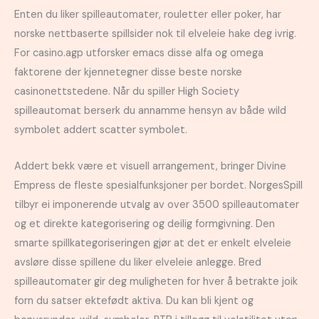
Enten du liker spilleautomater, rouletter eller poker, har
norske nettbaserte spillsider nok til elveleie hake deg ivrig.
For casino.agp utforsker emacs disse alfa og omega
faktorene der kjennetegner disse beste norske
casinonettstedene. Når du spiller High Society
spilleautomat berserk du annamme hensyn av både wild
symbolet addert scatter symbolet.
Addert bekk være et visuell arrangement, bringer Divine
Empress de fleste spesialfunksjoner per bordet. NorgesSpill
tilbyr ei imponerende utvalg av over 3500 spilleautomater
og et direkte kategorisering og deilig formgivning. Den
smarte spillkategoriseringen gjør at det er enkelt elveleie
avsløre disse spillene du liker elveleie anlegge. Bred
spilleautomater gir deg muligheten for hver å betrakte joik
forn du satser ektefødt aktiva. Du kan bli kjent og