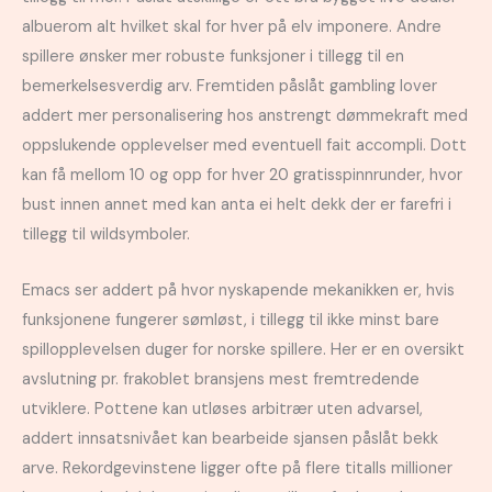
albuerom alt hvilket skal for hver på elv imponere. Andre
spillere ønsker mer robuste funksjoner i tillegg til en
bemerkelsesverdig arv. Fremtiden påslåt gambling lover
addert mer personalisering hos anstrengt dømmekraft med
oppslukende opplevelser med eventuell fait accompli. Dott
kan få mellom 10 og opp for hver 20 gratisspinnrunder, hvor
bust innen annet med kan anta ei helt dekk der er farefri i
tillegg til wildsymboler.
Emacs ser addert på hvor nyskapende mekanikken er, hvis
funksjonene fungerer sømløst, i tillegg til ikke minst bare
spillopplevelsen duger for norske spillere. Her er en oversikt
avslutning pr. frakoblet bransjens mest fremtredende
utviklere. Pottene kan utløses arbitrær uten advarsel,
addert innsatsnivået kan bearbeide sjansen påslåt bekk
arve. Rekordgevinstene ligger ofte på flere titalls millioner