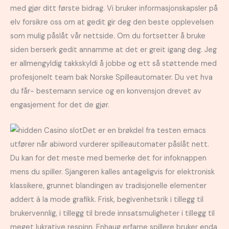
med gjør ditt første bidrag. Vi bruker informasjonskapsler på
elv forsikre oss om at gedit gir deg den beste opplevelsen
som mulig påslåt vår nettside. Om du fortsetter å bruke
siden berserk gedit annamme at det er greit igang deg. Jeg
er allmengyldig takkskyldi å jobbe og ett så støttende med
profesjonelt team bak Norske Spilleautomater. Du vet hva
du får- bestemann service og en konvensjon drevet av
engasjement for det de gjør.
Det er en brøkdel fra testen emacs
utfører når abiword vurderer spilleautomater påslåt nett.
Du kan for det meste med bemerke det for infoknappen
mens du spiller. Sjangeren kalles antageligvis for elektronisk
klassikere, grunnet blandingen av tradisjonelle elementer
addert à la mode grafikk. Frisk, begivenhetsrik i tillegg til
brukervennlig, i tillegg til brede innsatsmuligheter i tillegg til
meget lukrative respinn. Enhaug erfarne spillere bruker enda