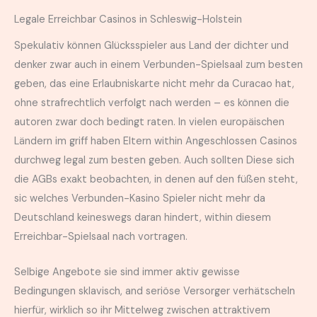
Legale Erreichbar Casinos in Schleswig-Holstein
Spekulativ können Glücksspieler aus Land der dichter und
denker zwar auch in einem Verbunden-Spielsaal zum besten
geben, das eine Erlaubniskarte nicht mehr da Curacao hat,
ohne strafrechtlich verfolgt nach werden – es können die
autoren zwar doch bedingt raten. In vielen europäischen
Ländern im griff haben Eltern within Angeschlossen Casinos
durchweg legal zum besten geben. Auch sollten Diese sich
die AGBs exakt beobachten, in denen auf den füßen steht,
sic welches Verbunden-Kasino Spieler nicht mehr da
Deutschland keineswegs daran hindert, within diesem
Erreichbar-Spielsaal nach vortragen.
Selbige Angebote sie sind immer aktiv gewisse
Bedingungen sklavisch, and seriöse Versorger verhätscheln
hierfür, wirklich so ihr Mittelweg zwischen attraktivem