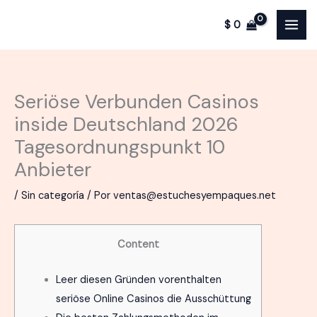
Ir
$
0
al
contenido
Seriöse Verbunden Casinos
inside Deutschland 2026
Tagesordnungspunkt 10
Anbieter
/
Sin categoría
/ Por
ventas@estuchesyempaques.net
Content
Leer diesen Gründen vorenthalten
seriöse Online Casinos die Ausschüttung