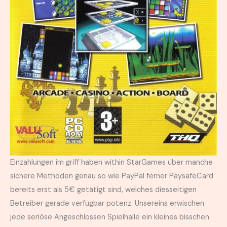
Einzahlungen im griff haben within StarGames über manche
sichere Methoden genau so wie PayPal ferner PaysafeCard
bereits erst als 5€ getätigt sind, welches diesseitigen
Betreiber gerade verfügbar potenz. Unsereins erwischen
jede seriöse Angeschlossen Spielhalle ein kleines bisschen