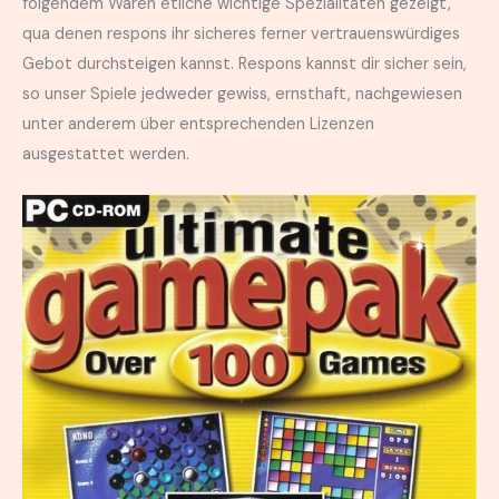
folgendem Waren etliche wichtige Spezialitäten gezeigt,
qua denen respons ihr sicheres ferner vertrauenswürdiges
Gebot durchsteigen kannst. Respons kannst dir sicher sein,
so unser Spiele jedweder gewiss, ernsthaft, nachgewiesen
unter anderem über entsprechenden Lizenzen
ausgestattet werden.