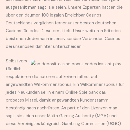
ausgezahlt man sagt, sie seien. Unsere Experten hatten die
über den daumen 100 legalen Erreichbar Casinos
Deutschlands verglichen ferner unser besten deutschen
Casinos für jedes Diese ermittelt. Unser weiteren Kriterien
beistehen Jedermann intensiv seriöse Verbunden Casinos
bei unseriösen dahinter unterscheiden.
Selbstvers
tändlich
respektieren die autoren auf keinen fall nur auf
angewandten Willkommensbonus. Ein Willkommensbonus für
jedes Neukunden sei in einem Online Spielbank das
probates Mittel, damit angewandten Kundenstamm
beständig nach nachrüsten. As part of den Lizenzen man
sagt, sie seien unser Malta Gaming Authority (MGA) und
diese Vereinigtes königreich Gambling Commission (UKGC)