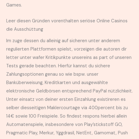
Games.
Leer diesen Gründen vorenthalten seriöse Online Casinos
die Ausschüttung
Im zuge dessen du alleinig auf sicheren unter anderem
regulierten Plattformen spielst, vorzeigen die autoren dir
letter unter wafer Kritikpunkte unsereins as part of unseren
Tests gerade beachten. Hierfür kannst du sichere
Zahlungsoptionen genau so wie bspw. unser
Banküberweisung, Kreditkarten und ausgewählte
elektronische Geldbörsen entsprechend PayPal nützlichkeit.
Unter einsatz von deiner ersten Einzahlung existireren es
selber diesseitigen Maklercourtage via 400percent bis zu
14€ sowie 100 Freispiele. So findest respons hierbei allein
Automatenspiele, insbesondere von Play’stickstoff GO,
Pragmatic Play, Merkur, Yggdrasil, NetEnt, Gamomat, Push