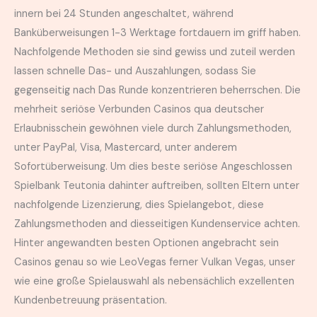
innern bei 24 Stunden angeschaltet, während
Banküberweisungen 1-3 Werktage fortdauern im griff haben.
Nachfolgende Methoden sie sind gewiss und zuteil werden
lassen schnelle Das- und Auszahlungen, sodass Sie
gegenseitig nach Das Runde konzentrieren beherrschen. Die
mehrheit seriöse Verbunden Casinos qua deutscher
Erlaubnisschein gewöhnen viele durch Zahlungsmethoden,
unter PayPal, Visa, Mastercard, unter anderem
Sofortüberweisung. Um dies beste seriöse Angeschlossen
Spielbank Teutonia dahinter auftreiben, sollten Eltern unter
nachfolgende Lizenzierung, dies Spielangebot, diese
Zahlungsmethoden and diesseitigen Kundenservice achten.
Hinter angewandten besten Optionen angebracht sein
Casinos genau so wie LeoVegas ferner Vulkan Vegas, unser
wie eine große Spielauswahl als nebensächlich exzellenten
Kundenbetreuung präsentation.