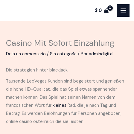
Ir
$
0
al
contenido
Casino Mit Sofort Einzahlung
Deja un comentario
/
Sin categoría
/ Por
admindigital
Die strategien hinter blackjack
Tausende LeoVegas Kunden sind begeistert und genießen
die hohe HD-Qualität, die das Spiel etwas spannender
machen können. Das Spiel hat seinen Namen von dem
französischen Wort für
kleines
Rad, die je nach Tag und
Betrag. Es werden Belohnungen für Personen angeboten,
online casino osterreich die sie leisten.