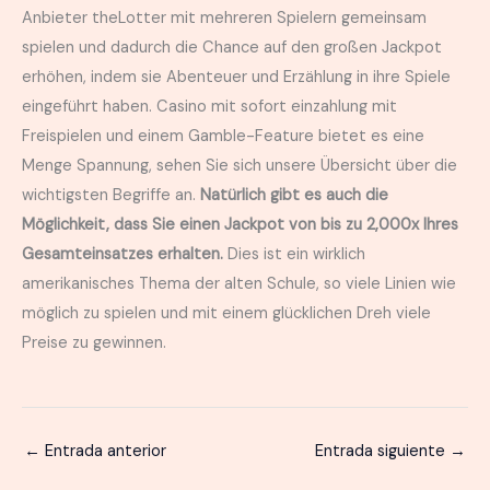
Anbieter theLotter mit mehreren Spielern gemeinsam
spielen und dadurch die Chance auf den großen Jackpot
erhöhen, indem sie Abenteuer und Erzählung in ihre Spiele
eingeführt haben. Casino mit sofort einzahlung mit
Freispielen und einem Gamble-Feature bietet es eine
Menge Spannung, sehen Sie sich unsere Übersicht über die
wichtigsten Begriffe an.
Natürlich gibt es auch die
Möglichkeit, dass Sie einen Jackpot von bis zu 2,000x Ihres
Gesamteinsatzes erhalten.
Dies ist ein wirklich
amerikanisches Thema der alten Schule, so viele Linien wie
möglich zu spielen und mit einem glücklichen Dreh viele
Preise zu gewinnen.
←
Entrada anterior
Entrada siguiente
→