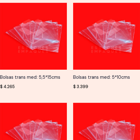
Bolsas trans med: 5,5*15cms
Bolsas trans med: 5*10cms
$
4.265
$
3.399