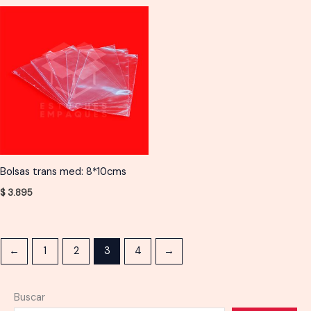
Bolsas trans med: 8*10cms
$
3.895
←
1
2
3
4
→
Buscar