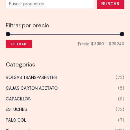
BUSCAR
Filtrar por precio
P
P
Precio:
$ 3.390
—
$ 29.240
FILTRAR
r
r
e
e
Categorias
c
c
BOLSAS TRANSPARENTES
(72)
i
i
o
o
CAJAS CARTON ACETATO
(5)
m
m
CAPACILLOS
(6)
í
á
ESTUCHES
(72)
n
x
PALO COL
(7)
i
i