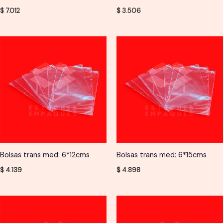
$
7.012
$
3.506
Bolsas trans med: 6*12cms
Bolsas trans med: 6*15cms
$
4.139
$
4.898