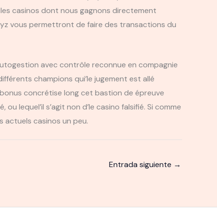
 les casinos dont nous gagnons directement
ayz vous permettront de faire des transactions du
n autogestion avec contrôle reconnue en compagnie
ifférents champions qui’le jugement est allé
laybonus concrétise long cet bastion de épreuve
u lequel’il s’agit non d’le casino falsifié. Si comme
es actuels casinos un peu.
Entrada siguiente
→