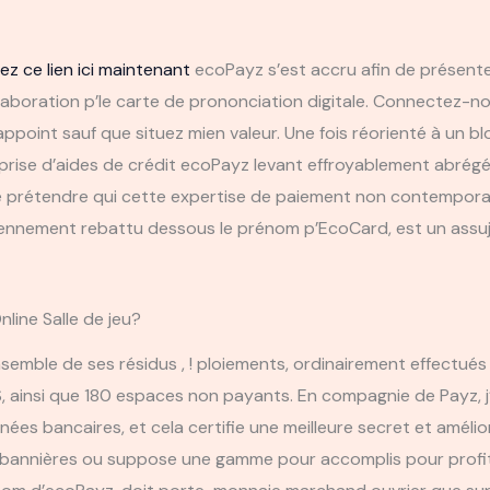
iez ce lien ici maintenant
ecoPayz s’est accru afin de présenter
boration p’le carte de prononciation digitale. Connectez-nou
 appoint sauf que situez mien valeur. Une fois réorienté à un b
prise d’aides de crédit ecoPayz levant effroyablement abrégé d
e de prétendre qui cette expertise de paiement non contempora
nnement rebattu dessous le prénom p’EcoCard, est un assuj
line Salle de jeu?
ensemble de ses résidus , ! ploiements, ordinairement effectué
ainsi que 180 espaces non payants. En compagnie de Payz, j’
ées bancaires, et cela certifie une meilleure secret et amélior
 bannières ou suppose une gamme pour accomplis pour profit