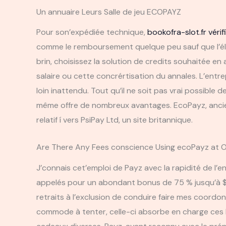
Un annuaire Leurs Salle de jeu ECOPAYZ
Pour son’expédiée technique,
bookofra-slot.fr vérif
comme le remboursement quelque peu sauf que l’éla
brin, choisissez la solution de credits souhaitée en
salaire ou cette concrértisation du annales. L’entre
loin inattendu. Tout qu’il ne soit pas vrai possibl
même offre de nombreux avantages. EcoPayz, ancie
relatif í vers PsiPay Ltd, un site britannique.
Are There Any Fees conscience Using ecoPayz at On
J’connais cet’emploi de Payz avec la rapidité de l’
appelés pour un abondant bonus de 75 % jusqu’à $, 
retraits à l’exclusion de conduire faire mes coordonn
commode à tenter, celle-ci absorbe en charge ces