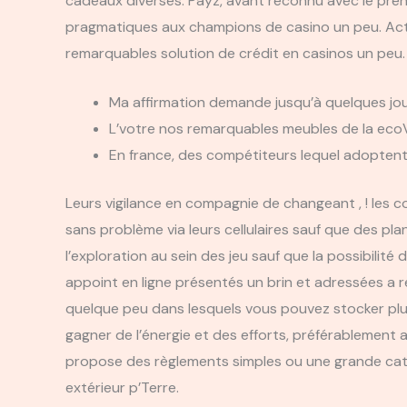
cadeaux diverses. Payz, avant reconnu avec le pr
pragmatiques aux champions de casino un peu. Actif p
remarquables solution de crédit en casinos un peu.
Ma affirmation demande jusqu’à quelques jours
L’votre nos remarquables meubles de la ecoVi
En france, des compétiteurs lequel adopte
Leurs vigilance en compagnie de changeant , ! les 
sans problème via leurs cellulaires sauf que des pla
l’exploration au sein des jeu sauf que la possibili
appoint en ligne présentés un brin et adressées a r
quelque peu dans lesquels vous pouvez stocker pl
gagner de l’énergie et des efforts, préférablement 
propose des règlements simples ou une grande caté
extérieur p’Terre.