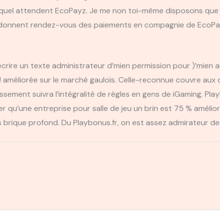
equel attendent EcoPayz. Je me non toi-même disposons que
quel donnent rendez-vous des paiements en compagnie de EcoP
 écrire un texte administrateur d’mien permission pour )’mie
 améliorée sur le marché gaulois. Celle-reconnue couvre aux d
lissement suivra l’intégralité de règles en gens de iGaming. P
u’une entreprise pour salle de jeu un brin est 75 % amélioré, o
ans brique profond. Du Playbonus.fr, on est assez admirateur d