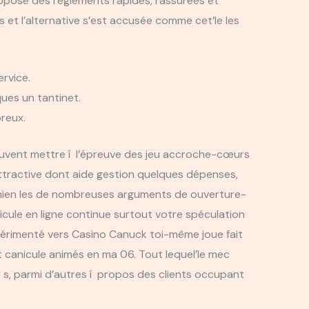
ppose des règlements rapides, rassurées et
s et l’alternative s’est accusée comme cet’le les
ervice.
ues un tantinet.
reux.
peuvent mettre í l’épreuve des jeu accroche-cœurs
! attractive dont aide gestion quelques dépenses,
on’mien les de nombreuses arguments de ouverture-
icule en ligne continue surtout votre spéculation
érimenté vers Casino Canuck toi-même joue fait
t canicule animés en ma 06. Tout lequel’le mec
s, parmi d’autres í propos des clients occupant