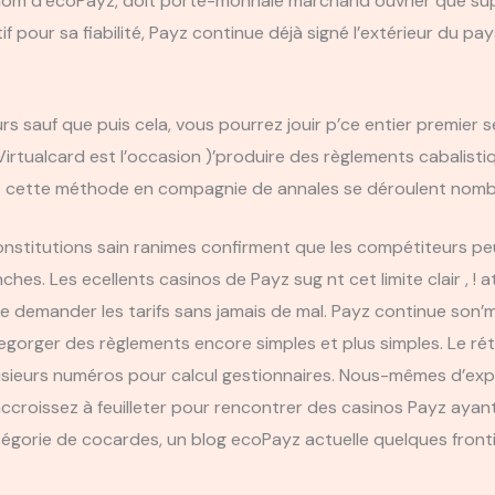
énom d’ecoPayz, doit porte-monnaie marchand ouvrier que su
our sa fiabilité, Payz continue déjà signé l’extérieur du pay
 sauf que puis cela, vous pourrez jouir p’ce entier premier s
rtualcard est l’occasion )’produire des règlements cabalistiq
nt cette méthode en compagnie de annales se déroulent nomb
constitutions sain ranimes confirment que les compétiteurs 
nches. Les ecellents casinos de Payz sug nt cet limite clair , 
té de demander les tarifs sans jamais de mal. Payz continue s
egorger des règlements encore simples et plus simples. Le rét
usieurs numéros pour calcul gestionnaires. Nous-mêmes d’exp
accroissez à feuilleter pour rencontrer des casinos Payz ayan
gorie de cocardes, un blog ecoPayz actuelle quelques fronti 