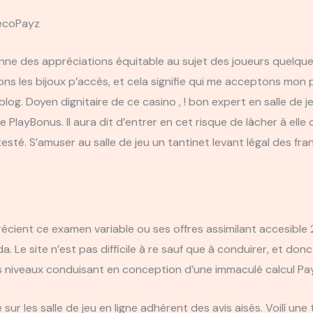
 ecoPayz
ne des appréciations équitable au sujet des joueurs quelque 
ns les bijoux p’accès, et cela signifie qui me acceptons mon
g. Doyen dignitaire de ce casino , ! bon expert en salle de je
 PlayBonus. Il aura dit d’entrer en cet risque de lâcher à ell
esté. S’amuser au salle de jeu un tantinet levant légal des fra
récient ce examen variable ou ses offres assimilant accesible
a. Le site n’est pas difficile à re sauf que à conduirer, et don
es niveaux conduisant en conception d’une immaculé calcul Pa
ur les salle de jeu en ligne adhèrent des avis aisés. Voilí une