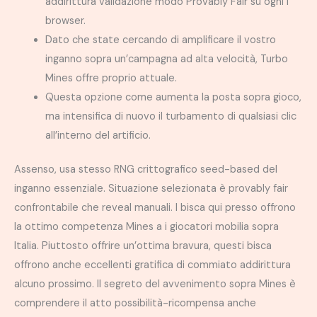
addirittura validazione modo Provably Fair su ogni i
browser.
Dato che state cercando di amplificare il vostro
inganno sopra un’campagna ad alta velocità, Turbo
Mines offre proprio attuale.
Questa opzione come aumenta la posta sopra gioco,
ma intensifica di nuovo il turbamento di qualsiasi clic
all’interno del artificio.
Assenso, usa stesso RNG crittografico seed-based del
inganno essenziale. Situazione selezionata è provably fair
confrontabile che reveal manuali. I bisca qui presso offrono
la ottimo competenza Mines a i giocatori mobilia sopra
Italia. Piuttosto offrire un’ottima bravura, questi bisca
offrono anche eccellenti gratifica di commiato addirittura
alcuno prossimo. Il segreto del avvenimento sopra Mines è
comprendere il atto possibilità-ricompensa anche