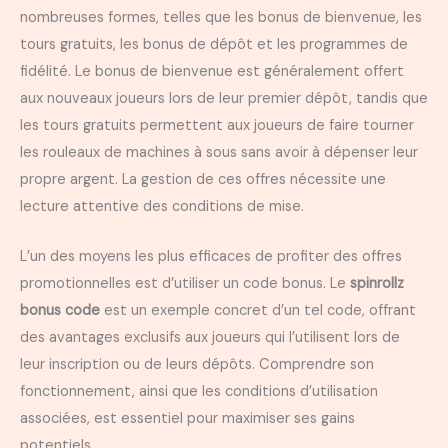
nombreuses formes, telles que les bonus de bienvenue, les
tours gratuits, les bonus de dépôt et les programmes de
fidélité. Le bonus de bienvenue est généralement offert
aux nouveaux joueurs lors de leur premier dépôt, tandis que
les tours gratuits permettent aux joueurs de faire tourner
les rouleaux de machines à sous sans avoir à dépenser leur
propre argent. La gestion de ces offres nécessite une
lecture attentive des conditions de mise.
L’un des moyens les plus efficaces de profiter des offres
promotionnelles est d’utiliser un code bonus. Le
spinrollz
bonus code
est un exemple concret d’un tel code, offrant
des avantages exclusifs aux joueurs qui l’utilisent lors de
leur inscription ou de leurs dépôts. Comprendre son
fonctionnement, ainsi que les conditions d’utilisation
associées, est essentiel pour maximiser ses gains
potentiels.