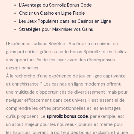
L’Avantage du Spinrollz Bonus Code
Choisir un Casino en Ligne Fiable
Les Jeux Populaires dans les Casinos en Ligne
Stratégies pour Maximiser vos Gains
LExpérience Ludique Révélée : Accédez à un univers de
gains potentiels grâce au code bonus Spinrollz et multipliez
vos opportunités de festoyer avec des récompenses
exceptionnelles.
À la recherche d’une expérience de jeu en ligne captivante
et enrichissante ? Les casinos en ligne modernes offrent
une multitude d’opportunités de divertissement, mais pour
naviguer efficacement dans cet univers, il est essentiel de
comprendre les offres promotionnelles et les avantages
qu’ils proposent. Le
spinrollz bonus code
, par exemple, est
un atout majeur pour les nouveaux joueurs et même pour
les habitués, ouvrant la porte à des bonus exclusifs et à une