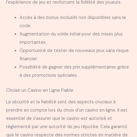
l’expérience de jeu et renforcent la fidélité des joueurs.
Accès à des bonus exclusifs non disponibles sans le
code.
Augmentation du solde initial pour des mises plus
importantes.
Opportunité de tester de nouveaux jeux sans risque
financier.
Possibilité de gagner des prix supplémentaires grâce
à des promotions spéciales.
Choisir un Casino en Ligne Fiable
La sécurité et la fiabilité sont des aspects cruciaux à
prendre en compte lors du choix d’un casino en ligne. Il est
essentiel de s’assurer que le casino est autorisé et
réglementé par une autorité de jeu réputée. Cela garantit
que le casino respecte des normes strictes en matière de