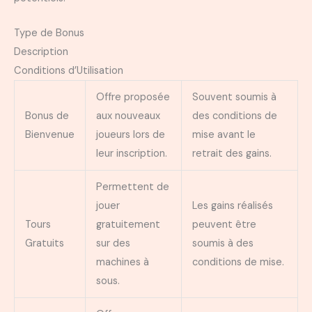
Type de Bonus
Description
Conditions d’Utilisation
Offre proposée
Souvent soumis à
Bonus de
aux nouveaux
des conditions de
Bienvenue
joueurs lors de
mise avant le
leur inscription.
retrait des gains.
Permettent de
jouer
Les gains réalisés
Tours
gratuitement
peuvent être
Gratuits
sur des
soumis à des
machines à
conditions de mise.
sous.