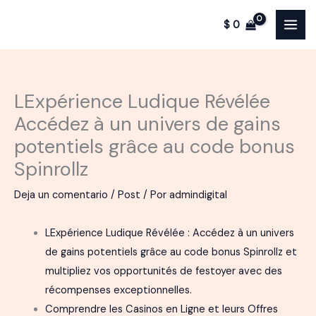
Ir
$
0
al
contenido
LExpérience Ludique Révélée
Accédez à un univers de gains
potentiels grâce au code bonus
Spinrollz
Deja un comentario
/
Post
/ Por
admindigital
LExpérience Ludique Révélée : Accédez à un univers
de gains potentiels grâce au code bonus Spinrollz et
multipliez vos opportunités de festoyer avec des
récompenses exceptionnelles.
Comprendre les Casinos en Ligne et leurs Offres