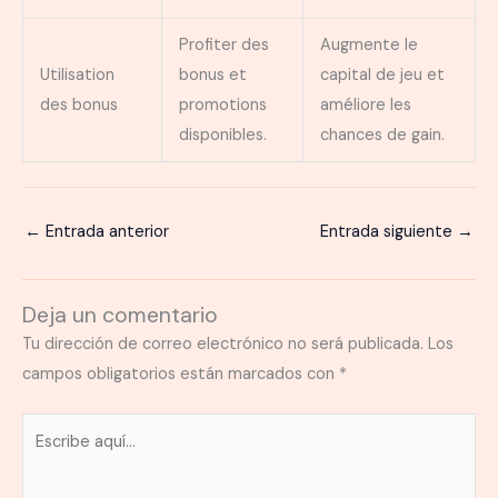
Profiter des
Augmente le
Utilisation
bonus et
capital de jeu et
des bonus
promotions
améliore les
disponibles.
chances de gain.
←
Entrada anterior
Entrada siguiente
→
Deja un comentario
Tu dirección de correo electrónico no será publicada.
Los
campos obligatorios están marcados con
*
Escribe
aquí...