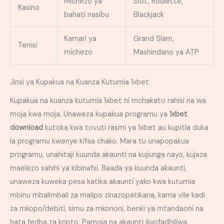
Michezo ya
Slot, Roulette,
Kasino
bahati nasibu
Blackjack
Kamari ya
Grand Slam,
Tenisi
michezo
Mashindano ya ATP
Jinsi ya Kupakua na Kuanza Kutumia 1xbet
Kupakua na kuanza kutumia 1xbet ni mchakato rahisi na wa
moja kwa moja. Unaweza kupakua programu ya
1xbet
download
kutoka kwa tovuti rasmi ya 1xbet au kupitia duka
la programu kwenye kifaa chako. Mara tu unapopakua
programu, unahitaji kuunda akaunti na kujiunga nayo, kujaza
maelezo sahihi ya kibinafsi. Baada ya kuunda akaunti,
unaweza kuweka pesa katika akaunti yako kwa kutumia
mbinu mbalimbali za malipo zinazopatikana, kama vile kadi
za mkopo/debiti, simu za mkononi, benki ya mtandaoni na
hata fedha za kripto. Pamoja na akaunti iliyofadhiliwa,