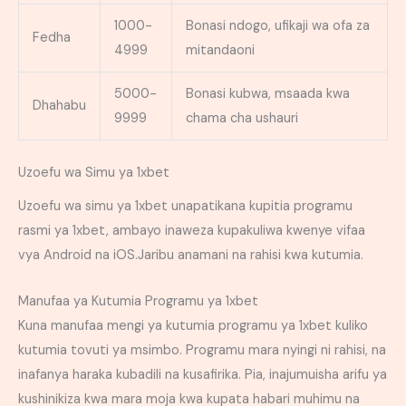
1000-
Bonasi ndogo, ufikaji wa ofa za
Fedha
4999
mitandaoni
5000-
Bonasi kubwa, msaada kwa
Dhahabu
9999
chama cha ushauri
Uzoefu wa Simu ya 1xbet
Uzoefu wa simu ya 1xbet unapatikana kupitia programu
rasmi ya 1xbet, ambayo inaweza kupakuliwa kwenye vifaa
vya Android na iOS.Jaribu anamani na rahisi kwa kutumia.
Manufaa ya Kutumia Programu ya 1xbet
Kuna manufaa mengi ya kutumia programu ya 1xbet kuliko
kutumia tovuti ya msimbo. Programu mara nyingi ni rahisi, na
inafanya haraka kubadili na kusafirika. Pia, inajumuisha arifu ya
kushinikiza kwa mara moja kwa kupata habari muhimu na