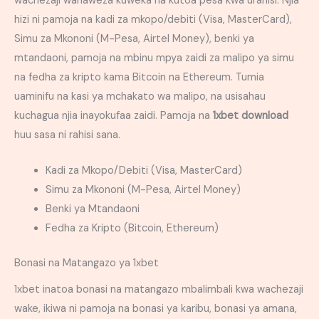
wachezaji wanaweza kuweka na kutoa pesa kwa urahisi. Njia
hizi ni pamoja na kadi za mkopo/debiti (Visa, MasterCard),
Simu za Mkononi (M-Pesa, Airtel Money), benki ya
mtandaoni, pamoja na mbinu mpya zaidi za malipo ya simu
na fedha za kripto kama Bitcoin na Ethereum. Tumia
uaminifu na kasi ya mchakato wa malipo, na usisahau
kuchagua njia inayokufaa zaidi. Pamoja na
1xbet download
huu sasa ni rahisi sana.
Kadi za Mkopo/Debiti (Visa, MasterCard)
Simu za Mkononi (M-Pesa, Airtel Money)
Benki ya Mtandaoni
Fedha za Kripto (Bitcoin, Ethereum)
Bonasi na Matangazo ya 1xbet
1xbet inatoa bonasi na matangazo mbalimbali kwa wachezaji
wake, ikiwa ni pamoja na bonasi ya karibu, bonasi ya amana,