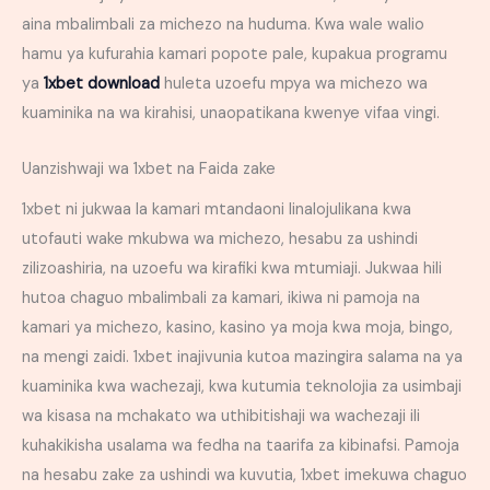
aina mbalimbali za michezo na huduma. Kwa wale walio
hamu ya kufurahia kamari popote pale, kupakua programu
ya
1xbet download
huleta uzoefu mpya wa michezo wa
kuaminika na wa kirahisi, unaopatikana kwenye vifaa vingi.
Uanzishwaji wa 1xbet na Faida zake
1xbet ni jukwaa la kamari mtandaoni linalojulikana kwa
utofauti wake mkubwa wa michezo, hesabu za ushindi
zilizoashiria, na uzoefu wa kirafiki kwa mtumiaji. Jukwaa hili
hutoa chaguo mbalimbali za kamari, ikiwa ni pamoja na
kamari ya michezo, kasino, kasino ya moja kwa moja, bingo,
na mengi zaidi. 1xbet inajivunia kutoa mazingira salama na ya
kuaminika kwa wachezaji, kwa kutumia teknolojia za usimbaji
wa kisasa na mchakato wa uthibitishaji wa wachezaji ili
kuhakikisha usalama wa fedha na taarifa za kibinafsi. Pamoja
na hesabu zake za ushindi wa kuvutia, 1xbet imekuwa chaguo