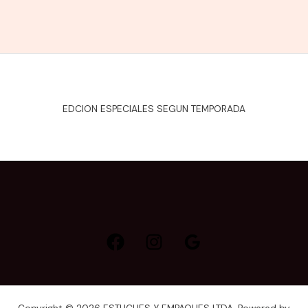
EDCION ESPECIALES SEGUN TEMPORADA
Copyright © 2026 ESTUCHES Y EMPAQUES LTDA. Powered by