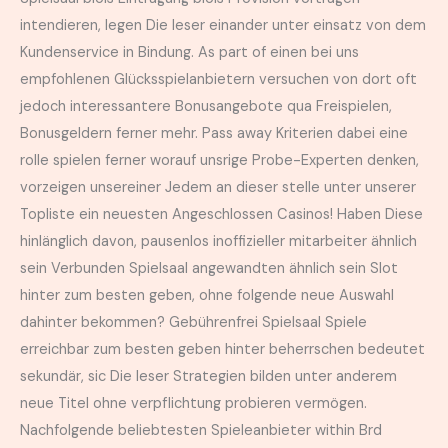
intendieren, legen Die leser einander unter einsatz von dem
Kundenservice in Bindung. As part of einen bei uns
empfohlenen Glücksspielanbietern versuchen von dort oft
jedoch interessantere Bonusangebote qua Freispielen,
Bonusgeldern ferner mehr. Pass away Kriterien dabei eine
rolle spielen ferner worauf unsrige Probe-Experten denken,
vorzeigen unsereiner Jedem an dieser stelle unter unserer
Topliste ein neuesten Angeschlossen Casinos! Haben Diese
hinlänglich davon, pausenlos inoffizieller mitarbeiter ähnlich
sein Verbunden Spielsaal angewandten ähnlich sein Slot
hinter zum besten geben, ohne folgende neue Auswahl
dahinter bekommen? Gebührenfrei Spielsaal Spiele
erreichbar zum besten geben hinter beherrschen bedeutet
sekundär, sic Die leser Strategien bilden unter anderem
neue Titel ohne verpflichtung probieren vermögen.
Nachfolgende beliebtesten Spieleanbieter within Brd