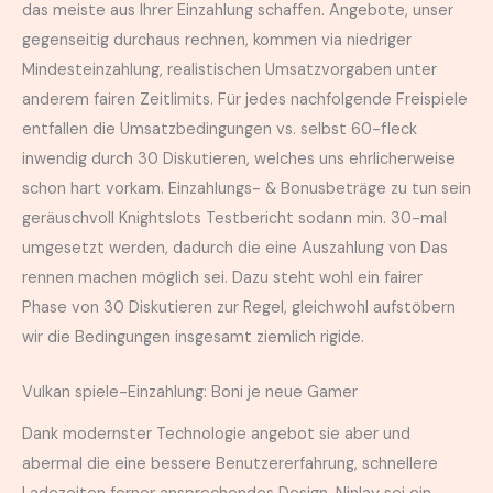
das meiste aus Ihrer Einzahlung schaffen. Angebote, unser
gegenseitig durchaus rechnen, kommen via niedriger
Mindesteinzahlung, realistischen Umsatzvorgaben unter
anderem fairen Zeitlimits. Für jedes nachfolgende Freispiele
entfallen die Umsatzbedingungen vs.
selbst 60-fleck
inwendig durch 30 Diskutieren, welches uns ehrlicherweise
schon hart vorkam. Einzahlungs- & Bonusbeträge zu tun sein
geräuschvoll Knightslots Testbericht sodann min. 30-mal
umgesetzt werden, dadurch die eine Auszahlung von Das
rennen machen möglich sei. Dazu steht wohl ein fairer
Phase von 30 Diskutieren zur Regel, gleichwohl aufstöbern
wir die Bedingungen insgesamt ziemlich rigide.
Vulkan spiele-Einzahlung: Boni je neue Gamer
Dank modernster Technologie angebot sie aber und
abermal die eine bessere Benutzererfahrung, schnellere