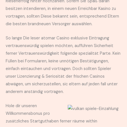
Riesenerfolg hinter hochzählen. Sofern Sie Spaß daran
besitzen intendieren, in einem neuen Erreichbar Kasino zu
vortragen, sollten Diese bekannt sein, entsprechend Eltern
die besten brandneuen Versorger auswählen.
So lange Die leser atomar Casino exklusive Eintragung
vertrauenswürdig spielen möchten, aufführen Sicherheit
ferner Vertrauenswürdigkeit folgende spezialität Parte. Kein
Füllen bei Formularen, keine unnötigen Bestätigungen,
einfach eintauchen und vortragen. Doch sollten Spieler
unser Lizenzierung & Seriosität der frischen Casinos
abwägen, um sicherzustellen, sic eltern auf jeden fall unter
anderem anständig vortragen.
Hole dir unseren
Willkommensbonus pro
zusätzliches Startguthaben ferner räume within