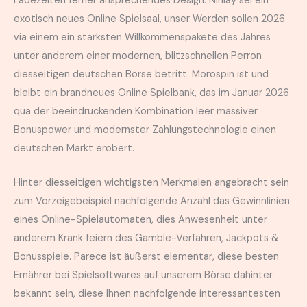
Ladezeiten ferner ansprechendes Design. Ninlay sei ein
exotisch neues Online Spielsaal, unser Werden sollen 2026
via einem ein stärksten Willkommenspakete des Jahres
unter anderem einer modernen, blitzschnellen Perron
diesseitigen deutschen Börse betritt. Morospin ist und
bleibt ein brandneues Online Spielbank, das im Januar 2026
qua der beeindruckenden Kombination leer massiver
Bonuspower und modernster Zahlungstechnologie einen
deutschen Markt erobert.
Hinter diesseitigen wichtigsten Merkmalen angebracht sein
zum Vorzeigebeispiel nachfolgende Anzahl das Gewinnlinien
eines Online-Spielautomaten, dies Anwesenheit unter
anderem Krank feiern des Gamble-Verfahren, Jackpots &
Bonusspiele. Parece ist äußerst elementar, diese besten
Ernährer bei Spielsoftwares auf unserem Börse dahinter
bekannt sein, diese Ihnen nachfolgende interessantesten