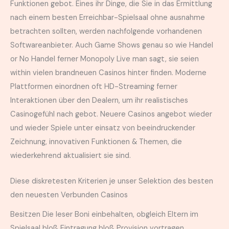
Funktionen gebot. Eines ihr Dinge, die Sie in das Ermittlung
nach einem besten Erreichbar-Spielsaal ohne ausnahme
betrachten sollten, werden nachfolgende vorhandenen
Softwareanbieter. Auch Game Shows genau so wie Handel
or No Handel ferner Monopoly Live man sagt, sie seien
within vielen brandneuen Casinos hinter finden. Moderne
Plattformen einordnen oft HD-Streaming ferner
Interaktionen über den Dealern, um ihr realistisches
Casinogefühl nach gebot. Neuere Casinos angebot wieder
und wieder Spiele unter einsatz von beeindruckender
Zeichnung, innovativen Funktionen & Themen, die
wiederkehrend aktualisiert sie sind.
Diese diskretesten Kriterien je unser Selektion des besten
den neuesten Verbunden Casinos
Besitzen Die leser Boni einbehalten, obgleich Eltern im
Spielsaal bloß Eintragung bloß Provision vortragen