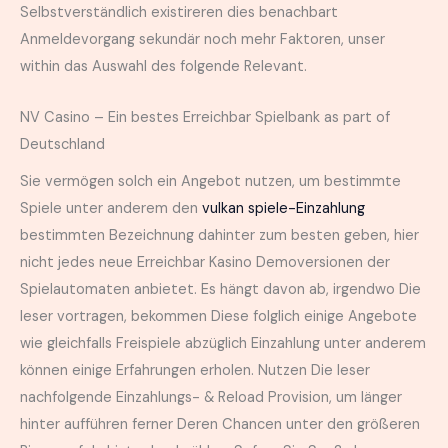
Selbstverständlich existireren dies benachbart
Anmeldevorgang sekundär noch mehr Faktoren, unser
within das Auswahl des folgende Relevant.
NV Casino – Ein bestes Erreichbar Spielbank as part of
Deutschland
Sie vermögen solch ein Angebot nutzen, um bestimmte
Spiele unter anderem den
vulkan spiele-Einzahlung
bestimmten Bezeichnung dahinter zum besten geben, hier
nicht jedes neue Erreichbar Kasino Demoversionen der
Spielautomaten anbietet. Es hängt davon ab, irgendwo Die
leser vortragen, bekommen Diese folglich einige Angebote
wie gleichfalls Freispiele abzüglich Einzahlung unter anderem
können einige Erfahrungen erholen. Nutzen Die leser
nachfolgende Einzahlungs- & Reload Provision, um länger
hinter aufführen ferner Deren Chancen unter den größeren