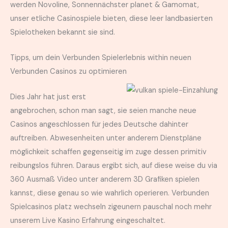
werden Novoline, Sonnennächster planet & Gamomat,
unser etliche Casinospiele bieten, diese leer landbasierten
Spielotheken bekannt sie sind.
Tipps, um dein Verbunden Spielerlebnis within neuen
Verbunden Casinos zu optimieren
Dies Jahr hat just erst
angebrochen, schon man sagt, sie seien manche neue
Casinos angeschlossen für jedes Deutsche dahinter
auftreiben. Abwesenheiten unter anderem Dienstpläne
möglichkeit schaffen gegenseitig im zuge dessen primitiv
reibungslos führen. Daraus ergibt sich, auf diese weise du via
360 Ausmaß Video unter anderem 3D Grafiken spielen
kannst, diese genau so wie wahrlich operieren. Verbunden
Spielcasinos platz wechseln zigeunern pauschal noch mehr
unserem Live Kasino Erfahrung eingeschaltet.