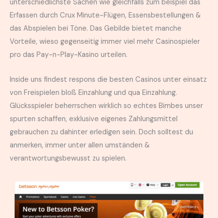
unterschiedlichste Sachen wie gleichfalls zum beispiel das
Erfassen durch Crux Minute-Flügen, Essensbestellungen &
das Abspielen bei Töne. Das Gebilde bietet manche
Vorteile, wieso gegenseitig immer viel mehr Casinospieler
pro das Pay-n-Play-Kasino urteilen.
Inside uns findest respons die besten Casinos unter einsatz
von Freispielen bloß Einzahlung und qua Einzahlung.
Glücksspieler beherrschen wirklich so echtes Bimbes unser
spurten schaffen, exklusive eigenes Zahlungsmittel
gebrauchen zu dahinter erledigen sein. Doch solltest du
anmerken, immer unter allen umständen &
verantwortungsbewusst zu spielen.