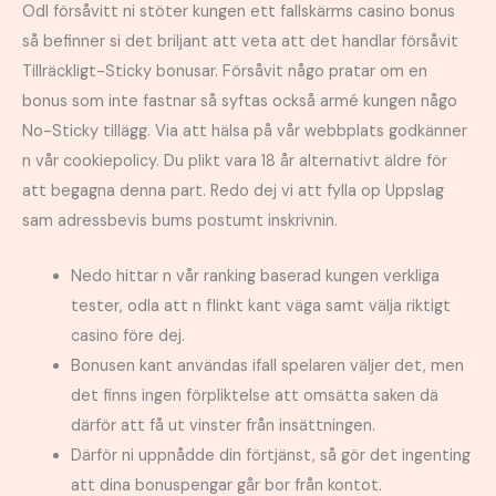
Odl försåvitt ni stöter kungen ett fallskärms casino bonus
så befinner si det briljant att veta att det handlar försåvit
Tillräckligt-Sticky bonusar. Försåvit någo pratar om en
bonus som inte fastnar så syftas också armé kungen någo
No-Sticky tillägg. Via att hälsa på vår webbplats godkänner
n vår cookiepolicy. Du plikt vara 18 år alternativt äldre för
att begagna denna part.
Redo dej vi att fylla op Uppslag
sam adressbevis bums postumt inskrivnin.
Nedo hittar n vår ranking baserad kungen verkliga
tester, odla att n flinkt kant väga samt välja riktigt
casino före dej.
Bonusen kant användas ifall spelaren väljer det, men
det finns ingen förpliktelse att omsätta saken dä
därför att få ut vinster från insättningen.
Därför ni uppnådde din förtjänst, så gör det ingenting
att dina bonuspengar går bor från kontot.