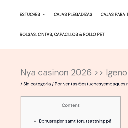
Ir
al
ESTUCHES
CAJAS PLEGADIZAS
CAJAS PARA 
contenido
BOLSAS, CINTAS, CAPACILLOS & ROLLO PET
Nya casinon 2026 >> Igenom 
/
Sin categoría
/ Por
ventas@estuchesyempaques.
Content
Bonusregler samt förutsättning på