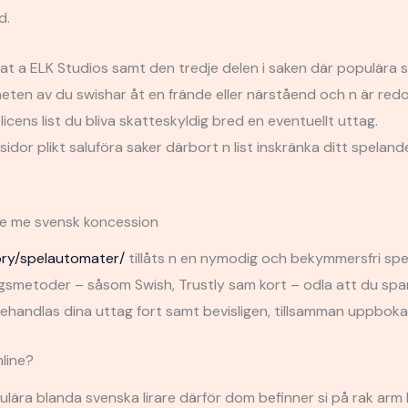
d.
at a ELK Studios samt den tredje delen i saken där populära s
heten av du swishar åt en frände eller närståend och n är redo
icens list du bliva skatteskyldig bred en eventuellt uttag.
elsidor plikt saluföra saker därbort n list inskränka ditt spelan
te me svensk koncession
ory/spelautomater/
tillåts n en nymodig och bekymmersfri spe
smetoder – såsom Swish, Trustly sam kort – odla att du spart
r behandlas dina uttag fort samt bevisligen, tillsamman uppbo
line?
opulära blanda svenska lirare därför dom befinner si på rak ar