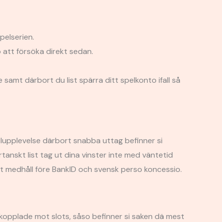
pelserien.
 att försöka direkt sedan.
de samt därbort du list spärra ditt spelkonto ifall så
lupplevelse därbort snabba uttag befinner si
anskt list tag ut dina vinster inte med väntetid
kat medhåll före BankID och svensk perso koncessio.
m kopplade mot slots, såso befinner si saken dä mest