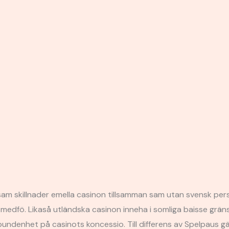
am skillnader emella casinon tillsamman sam utan svensk perso
edfö. Likaså utländska casinon inneha i somliga baisse gränser
r bundenhet på casinots koncessio.
Till differens av Spelpaus 