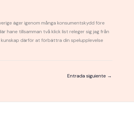
 Sverige äger igenom många konsumentskydd före
r hane tillsamman två klick list releger sig jag från
na kunskap därför at förbättra din spelupplevelse
Entrada siguiente
→