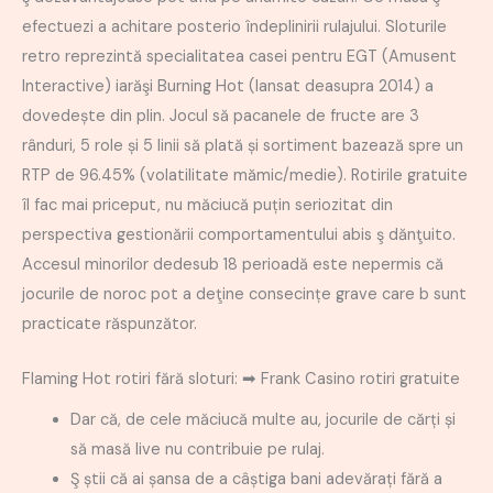
efectuezi a achitare posterio îndeplinirii rulajului. Sloturile
retro reprezintă specialitatea casei pentru EGT (Amusent
Interactive) iarăşi Burning Hot (lansat deasupra 2014) a
dovedește din plin. Jocul să pacanele de fructe are 3
rânduri, 5 role și 5 linii să plată și sortiment bazează spre un
RTP de 96.45% (volatilitate mămic/medie). Rotirile gratuite
îl fac mai priceput, nu măciucă puțin seriozitat din
perspectiva gestionării comportamentului abis ş dănţuito.
Accesul minorilor dedesub 18 perioadă este nepermis că
jocurile de noroc pot a deţine consecințe grave care b sunt
practicate răspunzător.
Flaming Hot rotiri fără sloturi: ➡ Frank Casino rotiri gratuite
Dar că, de cele măciucă multe au, jocurile de cărți și
să masă live nu contribuie pe rulaj.
Ş știi că ai șansa de a câștiga bani adevărați fără a