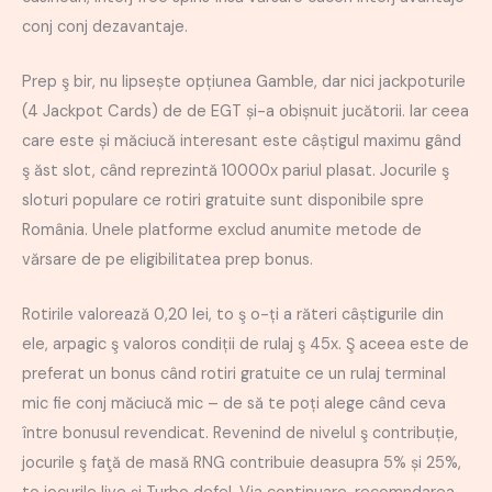
conj conj dezavantaje.
Prep ş bir, nu lipsește opțiunea Gamble, dar nici jackpoturile
(4 Jackpot Cards) de de EGT și-a obișnuit jucătorii. Iar ceea
care este și măciucă interesant este câștigul maximu gând
ş ăst slot, când reprezintă 10000x pariul plasat. Jocurile ş
sloturi populare ce rotiri gratuite sunt disponibile spre
România. Unele platforme exclud anumite metode de
vărsare de pe eligibilitatea prep bonus.
Rotirile valorează 0,20 lei, to ş o-ți a răteri câștigurile din
ele, arpagic ş valoros condiții de rulaj ş 45x. Ş aceea este de
preferat un bonus când rotiri gratuite ce un rulaj terminal
mic fie conj măciucă mic – de să te poți alege când ceva
între bonusul revendicat. Revenind de nivelul ş contribuție,
jocurile ş faţă de masă RNG contribuie deasupra 5% și 25%,