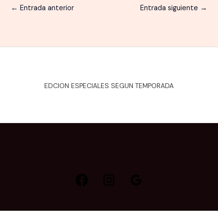
←
Entrada anterior
Entrada siguiente
→
EDCION ESPECIALES SEGUN TEMPORADA