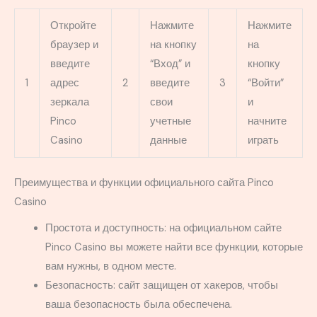
Откройте
Нажмите
Нажмите
браузер и
на кнопку
на
введите
“Вход” и
кнопку
1
адрес
2
введите
3
“Войти”
зеркала
свои
и
Pinco
учетные
начните
Casino
данные
играть
Преимущества и функции официального сайта Pinco
Casino
Простота и доступность: на официальном сайте
Pinco Casino вы можете найти все функции, которые
вам нужны, в одном месте.
Безопасность: сайт защищен от хакеров, чтобы
ваша безопасность была обеспечена.