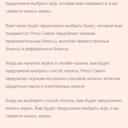
предложено выбрать игру, которая вам понравится, и вы
сможете начать играть.
Вам также будет предложено выбрать бонус, который вам
понравится. Pinco Casino предлагает игрокам
привлекательные бонусы, включая приветственные
бонусы и реферальные бонусы.
Когда вы начнете играть в онлайн-казино, вам будет
предложено выбрать способ оплаты. Pinco Casino
предлагает игрокам несколько способов оплаты, включая
кредитные карты и электронные деньги.
Когда вы выберете способ оплаты, вам будет предложено
начать играть. Вам будет предложено выбрать игру, и вы
сможете начать играть.