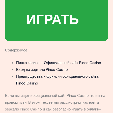
ИГРАТЬ
Содержимое
Пинко казино – Официальный сайт Pinco Casino
Вход на зеркало Pinco Casino
Преимущества и функции официального сайта
Pinco Casino
Если вы ищете официальный сайт Pinco Casino, то вы на
правом пути. В этом тексте мы рассмотрим, как найти
зеркало Pinco Casino и как безопасно играть в онлайн-