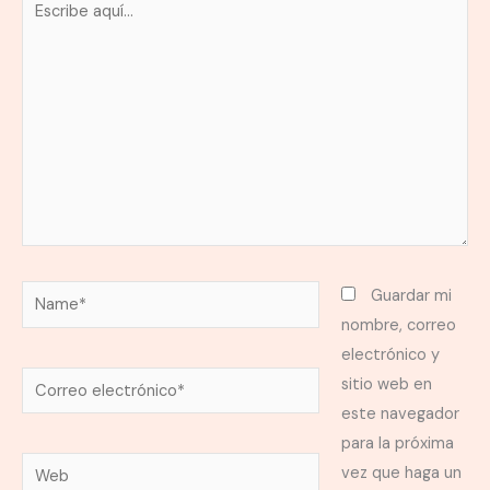
aquí...
Name*
Guardar mi
nombre, correo
electrónico y
Correo
sitio web en
electrónico*
este navegador
para la próxima
Web
vez que haga un