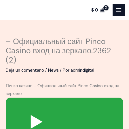
Ir
$
0
al
contenido
– Официальный сайт Pinco
Casino вход на зеркало.2362
(2)
Deja un comentario
/
News
/ Por
admindigital
Пинко казино – Официальный сайт Pinco Casino вход на
зеркало
▶️