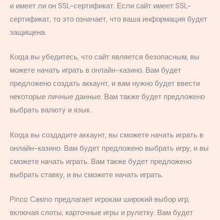
и имеет ли он SSL-сертификат. Если сайт имеет SSL-
сертификат, то это означает, что ваша информация будет
защищена.
Когда вы убедитесь, что сайт является безопасным, вы
можете начать играть в онлайн-казино. Вам будет
предложено создать аккаунт, и вам нужно будет ввести
некоторые личные данные. Вам также будет предложено
выбрать валюту и язык.
Когда вы создадите аккаунт, вы сможете начать играть в
онлайн-казино. Вам будет предложено выбрать игру, и вы
сможете начать играть. Вам также будет предложено
выбрать ставку, и вы сможете начать играть.
Pinco Casino предлагает игрокам широкий выбор игр,
включая слоты, карточные игры и рулетку. Вам будет