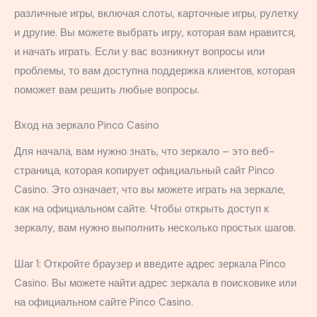
различные игры, включая слоты, карточные игры, рулетку
и другие. Вы можете выбрать игру, которая вам нравится,
и начать играть. Если у вас возникнут вопросы или
проблемы, то вам доступна поддержка клиентов, которая
поможет вам решить любые вопросы.
Вход на зеркало Pinco Casino
Для начала, вам нужно знать, что зеркало – это веб-
страница, которая копирует официальный сайт Pinco
Casino. Это означает, что вы можете играть на зеркале,
как на официальном сайте. Чтобы открыть доступ к
зеркалу, вам нужно выполнить несколько простых шагов.
Шаг 1: Откройте браузер и введите адрес зеркала Pinco
Casino. Вы можете найти адрес зеркала в поисковике или
на официальном сайте Pinco Casino.