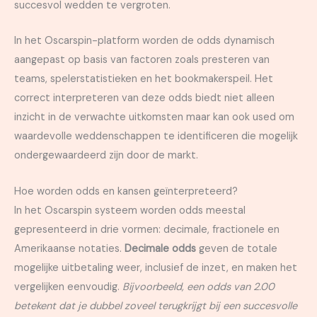
succesvol wedden te vergroten.
In het Oscarspin-platform worden de odds dynamisch
aangepast op basis van factoren zoals presteren van
teams, spelerstatistieken en het bookmakerspeil. Het
correct interpreteren van deze odds biedt niet alleen
inzicht in de verwachte uitkomsten maar kan ook used om
waardevolle weddenschappen te identificeren die mogelijk
ondergewaardeerd zijn door de markt.
Hoe worden odds en kansen geïnterpreteerd?
In het Oscarspin systeem worden odds meestal
gepresenteerd in drie vormen: decimale, fractionele en
Amerikaanse notaties.
Decimale odds
geven de totale
mogelijke uitbetaling weer, inclusief de inzet, en maken het
vergelijken eenvoudig.
Bijvoorbeeld, een odds van 2.00
betekent dat je dubbel zoveel terugkrijgt bij een succesvolle