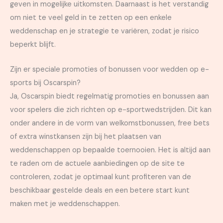
geven in mogelijke uitkomsten. Daarnaast is het verstandig
om niet te veel geld in te zetten op een enkele
weddenschap en je strategie te variëren, zodat je risico
beperkt blijft.
Zijn er speciale promoties of bonussen voor wedden op e-
sports bij Oscarspin?
Ja, Oscarspin biedt regelmatig promoties en bonussen aan
voor spelers die zich richten op e-sportwedstrijden. Dit kan
onder andere in de vorm van welkomstbonussen, free bets
of extra winstkansen zijn bij het plaatsen van
weddenschappen op bepaalde toernooien. Het is altijd aan
te raden om de actuele aanbiedingen op de site te
controleren, zodat je optimaal kunt profiteren van de
beschikbaar gestelde deals en een betere start kunt
maken met je weddenschappen.