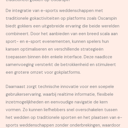
De integratie van e-sports weddenschappen met
traditionele gokactiviteiten op platforms zoals Oscarspin
biedt gokkers een uitgebreide ervaring die beide werelden
combineert. Door het aanbieden van een breed scala aan
sport- en e-sport evenementen, kunnen spelers hun
kansen optimaliseren en verschillende strategieën
toepassen binnen één enkele interface. Deze naadloze
samenvoeging versterkt de betrokkenheid en stimuleert
een grotere omzet voor gokplatforms.
Daarnaast zorgt technische innovatie voor een soepele
gebruikerservaring, waarbij realtime informatie, flexibele
inzetmogelijkheden en eenvoudige navigatie de kern
vormen. Zo kunnen liefhebbers snel overschakelen tussen
het wedden op traditionele sporten en het plaatsen van e-
sports weddenschappen zonder onderbrekingen, waardoor