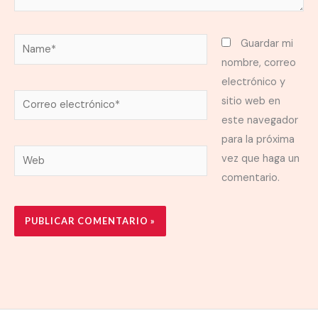
Name*
Guardar mi
nombre, correo
electrónico y
Correo
sitio web en
electrónico*
este navegador
para la próxima
Web
vez que haga un
comentario.