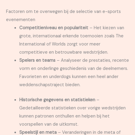
Factoren om te overwegen bij de selectie van e-sports
evenementen
Competitieniveau en populariteit
– Het kiezen van
grote, internationaal erkende toernooien zoals The
International of Worlds zorgt voor meer
competitieve en betrouwbare wedstrijden.
Spelers en teams
– Analyseer de prestaties, recente
vorm en onderlinge geschiedenis van de deelnemers.
Favorieten en underdogs kunnen een heel ander
weddenschapstraject bieden.
Historische gegevens en statistieken
–
Gedetailleerde statistieken over vorige wedstrijden
kunnen patronen onthullen en helpen bij het
voorspellen van de uitkomst.
Speelstijl en meta
– Veranderingen in de meta of