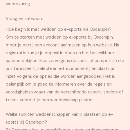
wedervaring.
Vraag en antwoord:
Hoe begin ik met wedden op e-sports via Oscarspin?
Om te starten met wedden op e-sports bij Oscarspin,
moet je eerst een account aanmaken op hun website. Na
registratie kun je je depositie doen en het beschikbare
aanbod bekijken. Kies vervolgens de sport of competitie die
je interesseert, selecteer het evenement, en plaats je
inzet volgens de opties die worden aangeboden. Het is
belangrijk om je goed te informeren over de regels en
vaardigheidsniveaus van de verschillende esport-spelers of
teams voordat je een weddenschap plaatst.
Welke soorten weddenschappen kan ik plaatsen op e-
sports bij Oscarspin?