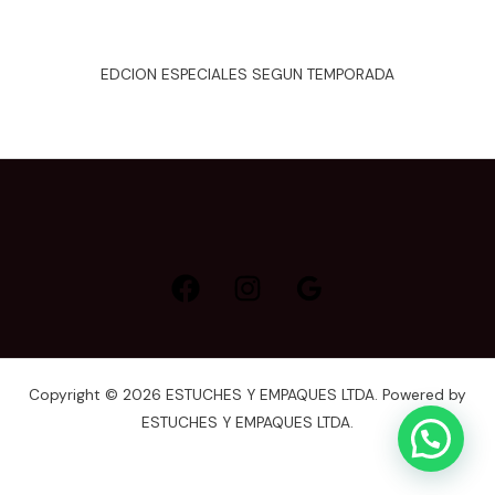
EDCION ESPECIALES SEGUN TEMPORADA
Copyright © 2026 ESTUCHES Y EMPAQUES LTDA. Powered by
ESTUCHES Y EMPAQUES LTDA.