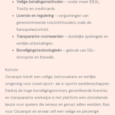
Veilige betalingsmethoden
– onder meer iDEAL,
Trustly en creditcards.
Licentie en regulering
– vergunningen van
gerenommeerde toezichthouders zoals de
Kansspelautoriteit.
Transparante voorwaarden
– duidelijke spelregels en
eerlijke uitbetalingen.
Beveiligingstechnologieën
– gebruik van SSL-
encryptie en firewalls.
Kortom
Oscarspin biedt een veilige, betrouwbare en eerlijke
omgeving voor zowel sport- als e-sports weddenschappen.
Dankzij de hoge beveiligingsnormen, geverifieerde licenties
en transparante werkwijze is het platform een uitstekende
keuze voor spelers die serieus en gerust willen wedden. Kies
voor Oscarspin en ervaar zelf een veilige en plezierige