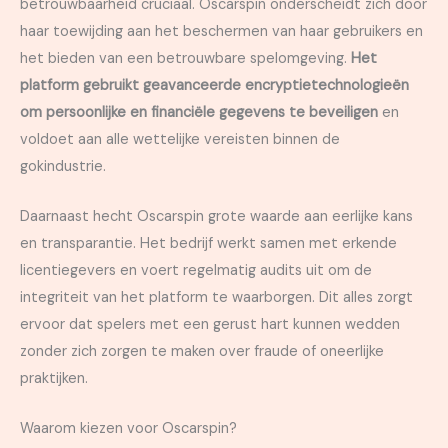
betrouwbaarheid cruciaal. Oscarspin onderscheidt zich door
haar toewijding aan het beschermen van haar gebruikers en
het bieden van een betrouwbare spelomgeving.
Het
platform gebruikt geavanceerde encryptietechnologieën
om persoonlijke en financiële gegevens te beveiligen
en
voldoet aan alle wettelijke vereisten binnen de
gokindustrie.
Daarnaast hecht Oscarspin grote waarde aan eerlijke kans
en transparantie. Het bedrijf werkt samen met erkende
licentiegevers en voert regelmatig audits uit om de
integriteit van het platform te waarborgen. Dit alles zorgt
ervoor dat spelers met een gerust hart kunnen wedden
zonder zich zorgen te maken over fraude of oneerlijke
praktijken.
Waarom kiezen voor Oscarspin?