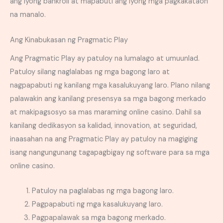
ang iyong bankroll at mapabuti ang iyong mga pagkakataon
na manalo.
Ang Kinabukasan ng Pragmatic Play
Ang Pragmatic Play ay patuloy na lumalago at umuunlad.
Patuloy silang naglalabas ng mga bagong laro at
nagpapabuti ng kanilang mga kasalukuyang laro. Plano nilang
palawakin ang kanilang presensya sa mga bagong merkado
at makipagsosyo sa mas maraming online casino. Dahil sa
kanilang dedikasyon sa kalidad, innovation, at seguridad,
inaasahan na ang Pragmatic Play ay patuloy na magiging
isang nangungunang tagapagbigay ng software para sa mga
online casino.
Patuloy na paglalabas ng mga bagong laro.
Pagpapabuti ng mga kasalukuyang laro.
Pagpapalawak sa mga bagong merkado.