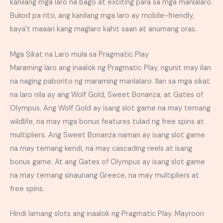
kanilang mga laro na bago at exciting para sa mga manlalaro.
Bukod pa rito, ang kanilang mga laro ay mobile-friendly,
kaya’t maaari kang maglaro kahit saan at anumang oras.
Mga Sikat na Laro mula sa Pragmatic Play
Maraming laro ang inaalok ng Pragmatic Play, ngunit may ilan
na naging paborito ng maraming manlalaro. Ilan sa mga sikat
na laro nila ay ang Wolf Gold, Sweet Bonanza, at Gates of
Olympus. Ang Wolf Gold ay isang slot game na may temang
wildlife, na may mga bonus features tulad ng free spins at
multipliers. Ang Sweet Bonanza naman ay isang slot game
na may temang kendi, na may cascading reels at isang
bonus game. At ang Gates of Olympus ay isang slot game
na may temang sinaunang Greece, na may multipliers at
free spins.
Hindi lamang slots ang inaalok ng Pragmatic Play. Mayroon