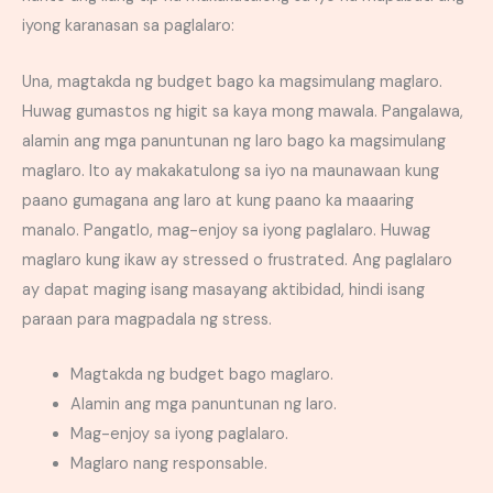
iyong karanasan sa paglalaro:
Una, magtakda ng budget bago ka magsimulang maglaro.
Huwag gumastos ng higit sa kaya mong mawala. Pangalawa,
alamin ang mga panuntunan ng laro bago ka magsimulang
maglaro. Ito ay makakatulong sa iyo na maunawaan kung
paano gumagana ang laro at kung paano ka maaaring
manalo. Pangatlo, mag-enjoy sa iyong paglalaro. Huwag
maglaro kung ikaw ay stressed o frustrated. Ang paglalaro
ay dapat maging isang masayang aktibidad, hindi isang
paraan para magpadala ng stress.
Magtakda ng budget bago maglaro.
Alamin ang mga panuntunan ng laro.
Mag-enjoy sa iyong paglalaro.
Maglaro nang responsable.