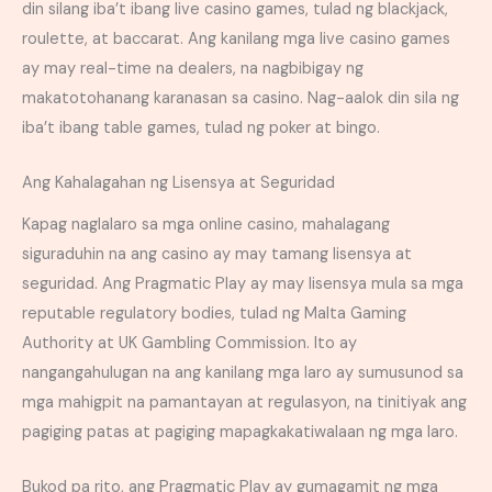
din silang iba’t ibang live casino games, tulad ng blackjack,
roulette, at baccarat. Ang kanilang mga live casino games
ay may real-time na dealers, na nagbibigay ng
makatotohanang karanasan sa casino. Nag-aalok din sila ng
iba’t ibang table games, tulad ng poker at bingo.
Ang Kahalagahan ng Lisensya at Seguridad
Kapag naglalaro sa mga online casino, mahalagang
siguraduhin na ang casino ay may tamang lisensya at
seguridad. Ang Pragmatic Play ay may lisensya mula sa mga
reputable regulatory bodies, tulad ng Malta Gaming
Authority at UK Gambling Commission. Ito ay
nangangahulugan na ang kanilang mga laro ay sumusunod sa
mga mahigpit na pamantayan at regulasyon, na tinitiyak ang
pagiging patas at pagiging mapagkakatiwalaan ng mga laro.
Bukod pa rito, ang Pragmatic Play ay gumagamit ng mga