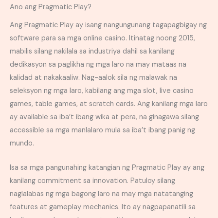
Ano ang Pragmatic Play?
Ang Pragmatic Play ay isang nangungunang tagapagbigay ng
software para sa mga online casino. Itinatag noong 2015,
mabilis silang nakilala sa industriya dahil sa kanilang
dedikasyon sa paglikha ng mga laro na may mataas na
kalidad at nakakaaliw. Nag-aalok sila ng malawak na
seleksyon ng mga laro, kabilang ang mga slot, live casino
games, table games, at scratch cards. Ang kanilang mga laro
ay available sa iba’t ibang wika at pera, na ginagawa silang
accessible sa mga manlalaro mula sa iba’t ibang panig ng
mundo.
Isa sa mga pangunahing katangian ng Pragmatic Play ay ang
kanilang commitment sa innovation. Patuloy silang
naglalabas ng mga bagong laro na may mga natatanging
features at gameplay mechanics. Ito ay nagpapanatili sa