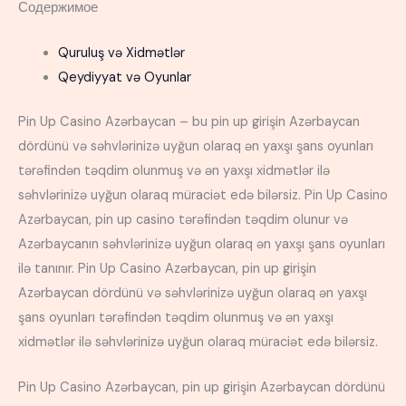
Содержимое
Quruluş və Xidmətlər
Qeydiyyat və Oyunlar
Pin Up Casino Azərbaycan – bu pin up girişin Azərbaycan
dördünü və səhvlərinizə uyğun olaraq ən yaxşı şans oyunları
tərəfindən təqdim olunmuş və ən yaxşı xidmətlər ilə
səhvlərinizə uyğun olaraq müraciət edə bilərsiz. Pin Up Casino
Azərbaycan, pin up casino tərəfindən təqdim olunur və
Azərbaycanın səhvlərinizə uyğun olaraq ən yaxşı şans oyunları
ilə tanınır. Pin Up Casino Azərbaycan, pin up girişin
Azərbaycan dördünü və səhvlərinizə uyğun olaraq ən yaxşı
şans oyunları tərəfindən təqdim olunmuş və ən yaxşı
xidmətlər ilə səhvlərinizə uyğun olaraq müraciət edə bilərsiz.
Pin Up Casino Azərbaycan, pin up girişin Azərbaycan dördünü