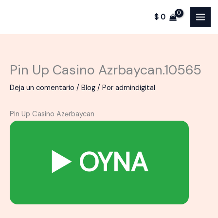
Ir
$
0
al
contenido
Pin Up Casino Azrbaycan.10565
Deja un comentario
/
Blog
/ Por
admindigital
Pin Up Casino Azərbaycan
▶️ OYNA