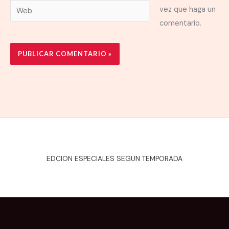
Web
vez que haga un
comentario.
EDCION ESPECIALES SEGUN TEMPORADA