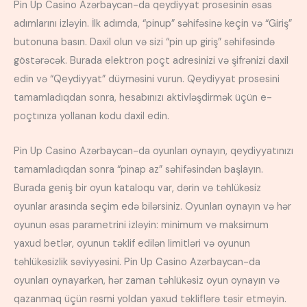
Pin Up Casino Azərbaycan-da qeydiyyat prosesinin əsas
adımlarını izləyin. İlk adımda, “pinup” səhifəsinə keçin və “Giriş”
butonuna basın. Daxil olun və sizi “pin up giriş” səhifəsində
göstərəcək. Burada elektron poçt adresinizi və şifrənizi daxil
edin və “Qeydiyyat” düyməsini vurun. Qeydiyyat prosesini
tamamladıqdan sonra, hesabınızı aktivləşdirmək üçün e-
poçtınıza yollanan kodu daxil edin.
Pin Up Casino Azərbaycan-da oyunları oynayın, qeydiyyatınızı
tamamladıqdan sonra “pinap az” səhifəsindən başlayın.
Burada geniş bir oyun kataloqu var, dərin və təhlükəsiz
oyunlar arasında seçim edə bilərsiniz. Oyunları oynayın və hər
oyunun əsas parametrini izləyin: minimum və maksimum
yaxud betlər, oyunun təklif edilən limitləri və oyunun
təhlükəsizlik səviyyəsini. Pin Up Casino Azərbaycan-da
oyunları oynayarkən, hər zaman təhlükəsiz oyun oynayın və
qazanmaq üçün rəsmi yoldan yaxud təkliflərə təsir etməyin.