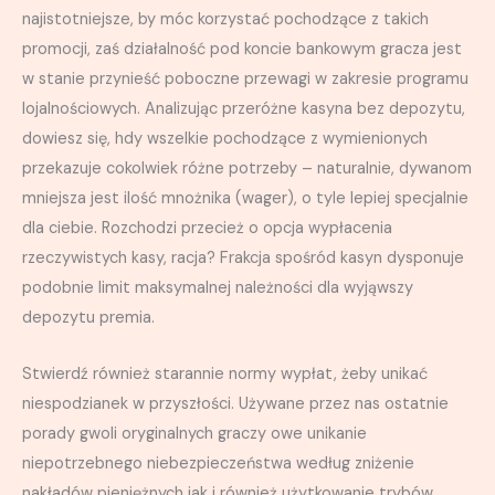
najistotniejsze, by móc korzystać pochodzące z takich
promocji, zaś działalność pod koncie bankowym gracza jest
w stanie przynieść poboczne przewagi w zakresie programu
lojalnościowych. Analizując przeróżne kasyna bez depozytu,
dowiesz się, hdy wszelkie pochodzące z wymienionych
przekazuje cokolwiek różne potrzeby – naturalnie, dywanom
mniejsza jest ilość mnożnika (wager), o tyle lepiej specjalnie
dla ciebie. Rozchodzi przecież o opcja wypłacenia
rzeczywistych kasy, racja? Frakcja spośród kasyn dysponuje
podobnie limit maksymalnej należności dla wyjąwszy
depozytu premia.
Stwierdź również starannie normy wypłat, żeby unikać
niespodzianek w przyszłości. Używane przez nas ostatnie
porady gwoli oryginalnych graczy owe unikanie
niepotrzebnego niebezpieczeństwa według zniżenie
nakładów pieniężnych jak i również użytkowanie trybów