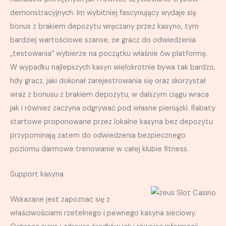
demonstracyjnych. Im wybitniej fascynujący wydaje się
bonus z brakiem depozytu wręczany przez kasyno, tym
bardziej wartościowe szanse, że gracz do odwiedzenia
„testowania” wybierze na początku właśnie ów platformę.
W wypadku najlepszych kasyn wielokrotnie bywa tak bardzo,
hdy gracz, jaki dokonał zarejestrowania się oraz skorzystał
wraz z bonusu z brakiem depozytu, w dalszym ciągu wraca
jak i również zaczyna odgrywać pod własne pieniążki. Rabaty
startowe proponowane przez lokalne kasyna bez depozytu
przypominają zatem do odwiedzenia bezpiecznego
poziomu darmowe trenowanie w całej klubie fitness.
Support kasyna
Wskazane jest zapoznać się z
właściwościami rzetelnego i pewnego kasyna sieciowy.