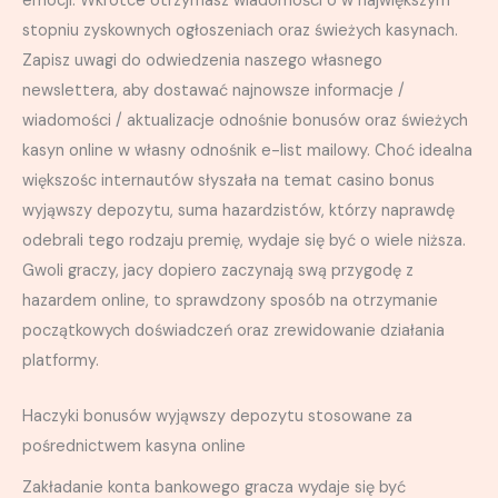
emocji. Wkrótce otrzymasz wiadomości o w największym
stopniu zyskownych ogłoszeniach oraz świeżych kasynach.
Zapisz uwagi do odwiedzenia naszego własnego
newslettera, aby dostawać najnowsze informacje /
wiadomości / aktualizacje odnośnie bonusów oraz świeżych
kasyn online w własny odnośnik e-list mailowy. Choć idealna
większośc internautów słyszała na temat casino bonus
wyjąwszy depozytu, suma hazardzistów, którzy naprawdę
odebrali tego rodzaju premię, wydaje się być o wiele niższa.
Gwoli graczy, jacy dopiero zaczynają swą przygodę z
hazardem online, to sprawdzony sposób na otrzymanie
początkowych doświadczeń oraz zrewidowanie działania
platformy.
Haczyki bonusów wyjąwszy depozytu stosowane za
pośrednictwem kasyna online
Zakładanie konta bankowego gracza wydaje się być