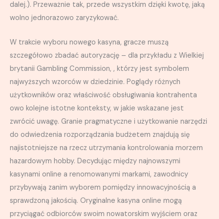
dalej.). Przeważnie tak, przede wszystkim dzięki kwotę, jaką
wolno jednorazowo zaryzykować.
W trakcie wyboru nowego kasyna, gracze muszą
szczegółowo zbadać autoryzację – dla przykładu z Wielkiej
brytanii Gambling Commission, , którzy jest symbolem
najwyższych wzorców w dziedzinie. Poglądy różnych
użytkowników oraz właściwość obsługiwania kontrahenta
owo kolejne istotne konteksty, w jakie wskazane jest
zwrócić uwagę. Granie pragmatyczne i użytkowanie narzędzi
do odwiedzenia rozporządzania budżetem znajdują się
najistotniejsze na rzecz utrzymania kontrolowania morzem
hazardowym hobby. Decydując między najnowszymi
kasynami online a renomowanymi markami, zawodnicy
przybywają zanim wyborem pomiędzy innowacyjnością a
sprawdzoną jakością. Oryginalne kasyna online mogą
przyciągać odbiorców swoim nowatorskim wyjściem oraz