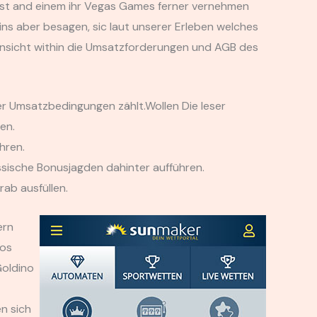
urst and einem ihr Vegas Games ferner vernehmen
ns aber besagen, sic laut unserer Erleben welches
 Ansicht within die Umsatzforderungen und AGB des
er Umsatzbedingungen zählt.Wollen Die leser
en.
ühren.
sische Bonusjagden dahinter aufführen.
rab ausfüllen.
ern
nos
Goldino
n sich