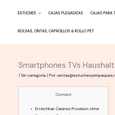
Ir
al
ESTUCHES
CAJAS PLEGADIZAS
CAJAS PARA 
contenido
BOLSAS, CINTAS, CAPACILLOS & ROLLO PET
Smartphones TVs Haushalt
/
Sin categoría
/ Por
ventas@estuchesyempaques.
Content
Erreichbar Casinos Provision ohne