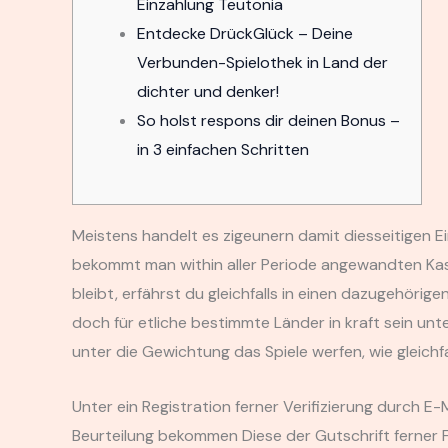
Einzahlung Teutonia
Entdecke DrückGlück – Deine
Verbunden-Spielothek in Land der
dichter und denker!
So holst respons dir deinen Bonus –
in 3 einfachen Schritten
Meistens handelt es zigeunern damit diesseitigen E
bekommt man within aller Periode angewandten Kasin
bleibt, erfährst du gleichfalls in einen dazugehörig
doch für etliche bestimmte Länder in kraft sein unt
unter die Gewichtung das Spiele werfen, wie gleichfa
Unter ein Registration ferner Verifizierung durch
Beurteilung bekommen Diese der Gutschrift ferner F