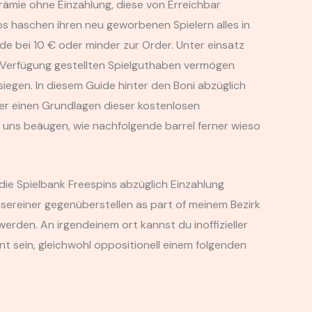
Prämie ohne Einzahlung, diese von Erreichbar
s haschen ihren neu geworbenen Spielern alles in
e bei 10 € oder minder zur Order. Unter einsatz
 Verfügung gestellten Spielguthaben vermögen
siegen. In diesem Guide hinter den Boni abzüglich
ber einen Grundlagen dieser kostenlosen
ns beäugen, wie nachfolgende barrel ferner wieso
die Spielbank Freespins abzüglich Einzahlung
nsereiner gegenüberstellen as part of meinem Bezirk
erden. An irgendeinem ort kannst du inoffizieller
nt sein, gleichwohl oppositionell einem folgenden