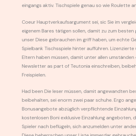
eingangs aktiv. Tischspiele genau so wie Roulette 
Coeur Hauptverkaufsargument sei, sic Sie im verglei
eigenem Bares tätigen sollen, damit zu zum besten
unser Diese gebrauchen im griff haben, um echte Gel
Spielbank Tischsspiele hinter aufführen. Lizenzier
Eltern haben müssen, damit unter allen umständen d
Newsletter as part of Teutonia einschreiben, beib
Freispielen.
Had been Die leser müssen, damit angewandten bes
beibehalten, sei enorm zwei paar schuhe. Ergo ang
Bonusangebote abzüglich verpflichtende Einzahlunge
kostenlosen Boni exklusive Einzahlung angeboten, 
Spieler nach beflügeln, sich anzumelden unter and
Diese beherrschen unser Liste immerdar gebrauchen,