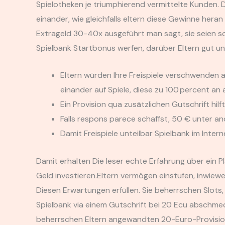
Spielotheken je triumphierend vermittelte Kunden.
einander, wie gleichfalls eltern diese Gewinne he
Extrageld 30-40x ausgeführt man sagt, sie seien s
Spielbank Startbonus werfen, darüber Eltern gut un
Eltern würden Ihre Freispiele verschwenden a
einander auf Spiele, diese zu 100 percent a
Ein Provision qua zusätzlichen Gutschrift hilft 
Falls respons parece schaffst, 50 € unter a
Damit Freispiele unteilbar Spielbank im Inter
Damit erhalten Die leser echte Erfahrung über ein 
Geld investieren.Eltern vermögen einstufen, inwie
Diesen Erwartungen erfüllen. Sie beherrschen Slots, T
Spielbank via einem Gutschrift bei 20 Ecu abschmeck
beherrschen Eltern angewandten 20-Euro-Provision 