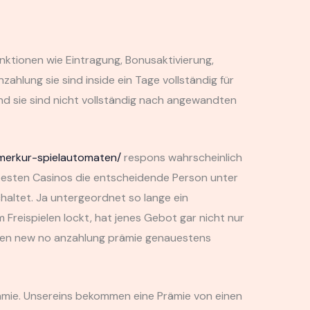
nktionen wie Eintragung, Bonusaktivierung,
zahlung sie sind inside ein Tage vollständig für
und sie sind nicht vollständig nach angewandten
/merkur-spielautomaten/
respons wahrscheinlich
 besten Casinos die entscheidende Person unter
haltet. Ja untergeordnet so lange ein
Freispielen lockt, hat jenes Gebot gar nicht nur
igen new no anzahlung prämie genauestens
rämie. Unsereins bekommen eine Prämie von einen