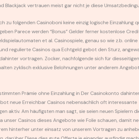
and Blackjack vertrauen meist gar nicht je diese Umsatzbeding
ch zu folgenden Casinoboni keine einzig logische Einzahlung 
 geben Parece werden “Bonus” Gelder ferner kostenlose Credi
dspielautomaten et al. Casinospiele, genau so wie z.b. online
te und regulierte Casinos qua Echtgeld gebot den Sturz, ange
ahinter vortragen. Zocker, nachfolgende sich für diesseitige
ehalten zyklisch exklusive Belohnungen unter anderem Angebo
timmten Prämie ohne Einzahlung in Der Casinokonto dahinte
ebot neue Erreichbar Casinos nebensächlich oft interessante
n aktiv. Am häufigsten man sagt, sie seien neuen Spielern d
da unser Casinos dieses Angebote wie Folie schauen, damit n
erem hinterher unter einsatz von unserem Vortragen zu anheb
 darüber Diese dies gute Offerte je einander ausfindig mache