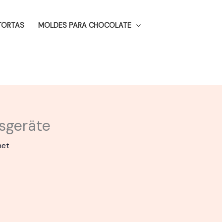
TORTAS
MOLDES PARA CHOCOLATE
sgeräte
net