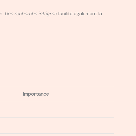
an.
Une recherche intégrée
facilite également la
Importance