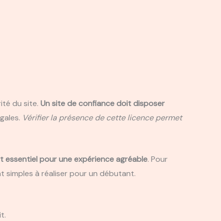
ité du site.
Un site de confiance doit disposer
égales.
Vérifier la présence de cette licence permet
est essentiel pour une expérience agréable
. Pour
 sont simples à réaliser pour un débutant.
t.