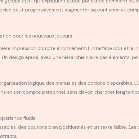
es
guides don’t
qui expliquent étape par étape comment jouer e
 novice peut progressivement augmenter sa confiance et comp
vigation pour les nouveaux joueurs
ière impression compte énormément. L’interface doit être in
e. Un design épuré, avec une hiérarchie claire des éléments, p
organisation logique des menus et des options disponibles. L
tions et son compte personnel, sans devoir chercher longtemps
expérience fluide
bles, des boutons bien positionnés et un texte lisible.
Les 
portants
.