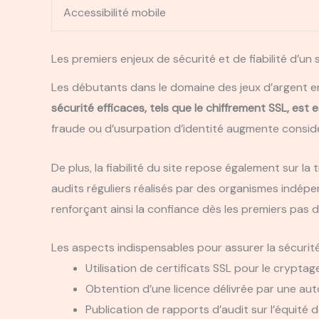
Accessibilité mobile
Les premiers enjeux de sécurité et de fiabilité d’un s
Les débutants dans le domaine des jeux d’argent en
sécurité efficaces, tels que le chiffrement SSL, est
fraude ou d’usurpation d’identité augmente considé
De plus, la fiabilité du site repose également sur la
audits réguliers réalisés par des organismes indépe
renforçant ainsi la confiance dès les premiers pas da
Les aspects indispensables pour assurer la sécurité e
Utilisation de certificats SSL pour le crypt
Obtention d’une licence délivrée par une aut
Publication de rapports d’audit sur l’équité d