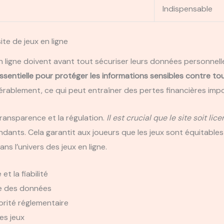
Indispensable
ite de jeux en ligne
 ligne doivent avant tout sécuriser leurs données personnelle
 essentielle pour protéger les informations sensibles contre t
rablement, ce qui peut entraîner des pertes financières imp
 transparence et la régulation.
Il est crucial que le site soit li
ndants. Cela garantit aux joueurs que les jeux sont équitables
ns l’univers des jeux en ligne.
t la fiabilité
age des données
orité réglementaire
es jeux