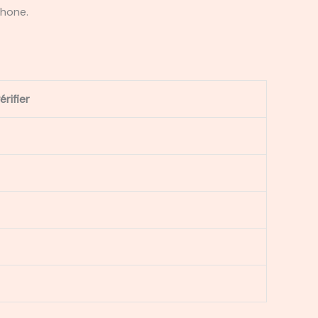
phone.
érifier