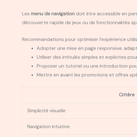
Les
menu de navigation
doit être accessible en per
découverte rapide de jeux ou de fonctionnalités spé
Recommandations pour optimiser l’expérience utili
Adopter une mise en page responsive, adapt
Utiliser des intitulés simples et explicites pou
Proposer un tutoriel ou une introduction pour
Mettre en avant les promotions et offres spéci
Critère
Simplicité visuelle
Navigation intuitive