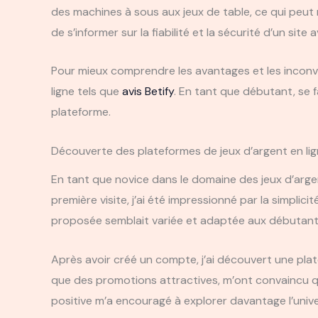
des machines à sous aux jeux de table, ce qui peut 
de s’informer sur la fiabilité et la sécurité d’un site 
Pour mieux comprendre les avantages et les inconvé
ligne tels que
avis Betify
. En tant que débutant, se 
plateforme.
Découverte des plateformes de jeux d’argent en lign
En tant que novice dans le domaine des jeux d’argen
première visite, j’ai été impressionné par la simplici
proposée semblait variée et adaptée aux débutants
Après avoir créé un compte, j’ai découvert une platefo
que des promotions attractives, m’ont convaincu q
positive m’a encouragé à explorer davantage l’univer