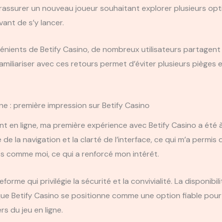
rassurer un nouveau joueur souhaitant explorer plusieurs opti
avant de s’y lancer.
nients de Betify Casino, de nombreux utilisateurs partagent l
familiariser avec ces retours permet d’éviter plusieurs piège
e : première impression sur Betify Casino
t en ligne, ma première expérience avec Betify Casino a été à 
té de la navigation et la clarté de l’interface, ce qui m’a permi
 comme moi, ce qui a renforcé mon intérêt.
rme qui privilégie la sécurité et la convivialité. La disponibili
ue Betify Casino se positionne comme une option fiable pour
s du jeu en ligne.