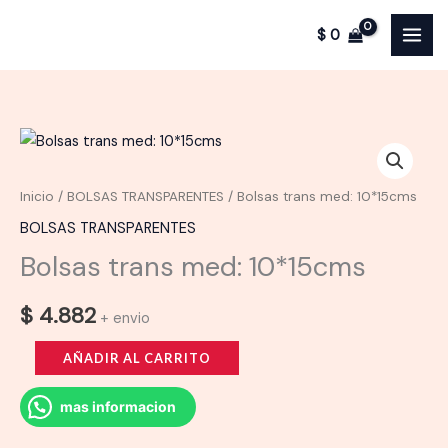
trans
Ir
med:
$
0
al
10*15cms
contenido
cantidad
Inicio
/
BOLSAS TRANSPARENTES
/ Bolsas trans med: 10*15cms
BOLSAS TRANSPARENTES
Bolsas trans med: 10*15cms
$
4.882
+ envio
Bolsas
AÑADIR AL CARRITO
trans
med:
mas informacion
10*15cms