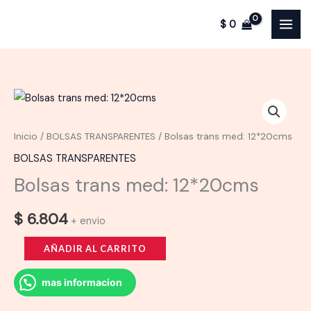
trans
Ir
med:
$
0
al
12*20cms
contenido
cantidad
Inicio
/
BOLSAS TRANSPARENTES
/ Bolsas trans med: 12*20cms
BOLSAS TRANSPARENTES
Bolsas trans med: 12*20cms
$
6.804
+ envio
Bolsas
AÑADIR AL CARRITO
trans
med:
mas informacion
12*20cms