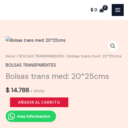
trans
Ir
med:
$
0
al
20*25cms
contenido
cantidad
Inicio
/
BOLSAS TRANSPARENTES
/ Bolsas trans med: 20*25cms
BOLSAS TRANSPARENTES
Bolsas trans med: 20*25cms
$
14.788
+ envio
Bolsas
AÑADIR AL CARRITO
trans
med:
mas informacion
20*25cms