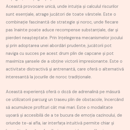
Această provocare unică, unde intuiția și calculul riscurilor
sunt esențiale, atrage jucători de toate vârstele. Este o
combinație fascinantă de strategie și noroc, unde fiecare
pas înainte poate aduce recompense substanțiale, dar și
pierderi neașteptate. Prin înțelegerea mecanismelor jocului
și prin adoptarea unei abordări prudente, jucătorii pot
naviga cu succes pe acest drum plin de capcane și pot
maximiza șansele de a obține victorii impresionante. Este o
activitate distractivă și antrenantă, care oferă o alternativă
interesantă la jocurile de noroc tradiționale.
Această experiență oferă o doză de adrenalină pe măsură
ce utilizatorii parcurg un traseu plin de obstacole, încercând
să acumuleze profituri cât mai mari. Este o modalitate
ușoară și accesibilă de a te bucura de emoția cazinoului, de
oriunde te-ai afla, iar interfața intuitivă permite chiar și