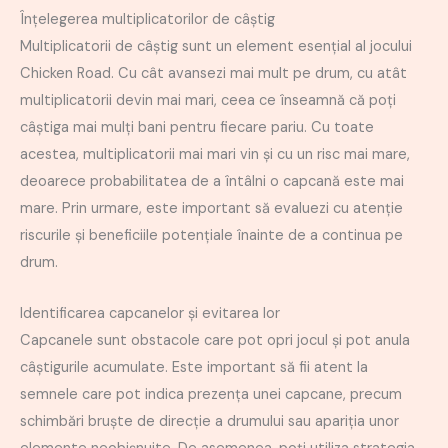
Înțelegerea multiplicatorilor de câștig
Multiplicatorii de câștig sunt un element esențial al jocului
Chicken Road. Cu cât avansezi mai mult pe drum, cu atât
multiplicatorii devin mai mari, ceea ce înseamnă că poți
câștiga mai mulți bani pentru fiecare pariu. Cu toate
acestea, multiplicatorii mai mari vin și cu un risc mai mare,
deoarece probabilitatea de a întâlni o capcană este mai
mare. Prin urmare, este important să evaluezi cu atenție
riscurile și beneficiile potențiale înainte de a continua pe
drum.
Identificarea capcanelor și evitarea lor
Capcanele sunt obstacole care pot opri jocul și pot anula
câștigurile acumulate. Este important să fii atent la
semnele care pot indica prezența unei capcane, precum
schimbări bruște de direcție a drumului sau apariția unor