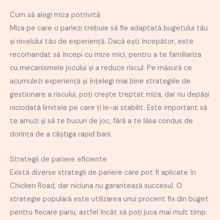
Cum să alegi miza potrivită
Miza pe care o pariezi trebuie să fie adaptată bugetului tău
și nivelului tău de experiență. Dacă ești începător, este
recomandat să începi cu mize mici, pentru a te familiariza
cu mecanismele jocului și a reduce riscul. Pe măsură ce
acumulezi experiență și înțelegi mai bine strategiile de
gestionare a riscului, poți crește treptat miza, dar nu depăși
niciodată limitele pe care ți le-ai stabilit. Este important să
te amuzi și să te bucuri de joc, fără a te lăsa condus de
dorința de a câștiga rapid bani.
Strategii de pariere eficiente
Există diverse strategii de pariere care pot fi aplicate în
Chicken Road, dar niciuna nu garantează succesul. O
strategie populară este utilizarea unui procent fix din buget
pentru fiecare pariu, astfel încât să poți juca mai mult timp