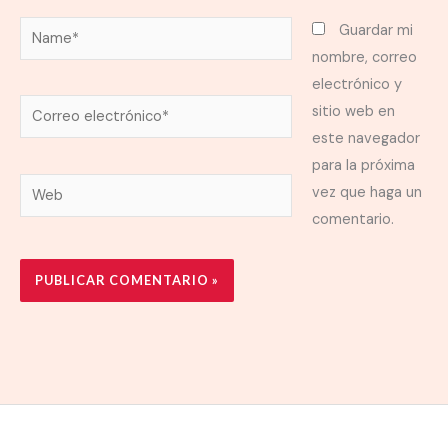
Name*
Guardar mi
nombre, correo
electrónico y
Correo
sitio web en
electrónico*
este navegador
para la próxima
Web
vez que haga un
comentario.