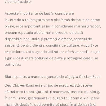
victima fraudelor.
Aspecte importante de luat în considerare
Înainte de a te înregistra pe o platformă de jocuri de noroc
online, este important să iei în considerare mai mulți factori,
precum reputația platformei, metodele de plată
disponibile, bonusurile și promoțiile oferite, serviciul de
asistență pentru clienți și condițiile de utilizare. Asigură-te
că platforma este ușor de utilizat, că oferă un mediu de joc
sigur și că îți oferă opțiunile de plată și retragere care ți se
potrivesc.
Sfaturi pentru a maximiza șansele de câștig la Chicken Road
Deși Chicken Road este un joc de noroc, există câteva
sfaturi care te pot ajuta să-ți maximizezi șansele de câștig.
În primul rând, gestionează-ți bugetul cu atenție și nu paria
mai mult decât îți poți permite să pierzi. În al doilea rând,