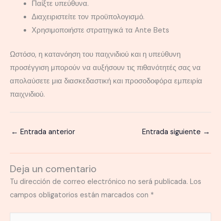
Παίξτε υπεύθυνα.
Διαχειριστείτε τον προϋπολογισμό.
Χρησιμοποιήστε στρατηγικά τα Ante Bets
Ωστόσο, η κατανόηση του παιχνιδιού και η υπεύθυνη
προσέγγιση μπορούν να αυξήσουν τις πιθανότητές σας να
απολαύσετε μια διασκεδαστική και προσοδοφόρα εμπειρία
παιχνιδιού.
←
Entrada anterior
Entrada siguiente
→
Deja un comentario
Tu dirección de correo electrónico no será publicada.
Los
campos obligatorios están marcados con
*
Escribe