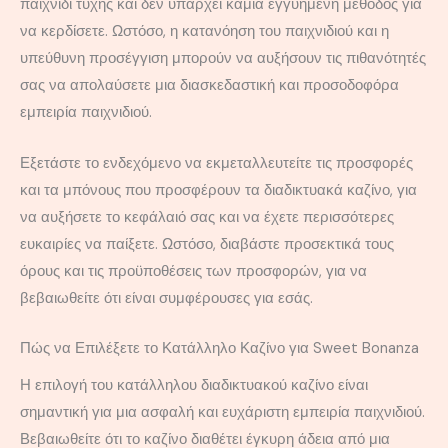
παιχνίδι τύχης και δεν υπάρχει καμία εγγυημένη μέθοδος για
να κερδίσετε. Ωστόσο, η κατανόηση του παιχνιδιού και η
υπεύθυνη προσέγγιση μπορούν να αυξήσουν τις πιθανότητές
σας να απολαύσετε μια διασκεδαστική και προσοδοφόρα
εμπειρία παιχνιδιού.
Εξετάστε το ενδεχόμενο να εκμεταλλευτείτε τις προσφορές
και τα μπόνους που προσφέρουν τα διαδικτυακά καζίνο, για
να αυξήσετε το κεφάλαιό σας και να έχετε περισσότερες
ευκαιρίες να παίξετε. Ωστόσο, διαβάστε προσεκτικά τους
όρους και τις προϋποθέσεις των προσφορών, για να
βεβαιωθείτε ότι είναι συμφέρουσες για εσάς.
Πώς να Επιλέξετε το Κατάλληλο Καζίνο για Sweet Bonanza
Η επιλογή του κατάλληλου διαδικτυακού καζίνο είναι
σημαντική για μια ασφαλή και ευχάριστη εμπειρία παιχνιδιού.
Βεβαιωθείτε ότι το καζίνο διαθέτει έγκυρη άδεια από μια