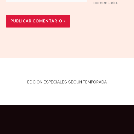
comentario.
EDCION ESPECIALES SEGUN TEMPORADA