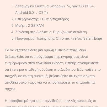
Λειτουργικό Σύστημα: Windows 7+, macOS 10.13+,
Android 5.0+, iOS 11+
Επεξεργαστής: 1 GHz ή ταχύτερος
Μνήμη: 2 GB RAM
Σύνδεση στο Διαδίκτυο: Ευρυζωνική σύνδεση
Πρόγραμμα Περιήγησης: Chrome, Firefox, Safari, Edge
Για να εξασφαλίσετε μια ομαλή εμπειρία παιχνιδιού,
βεβαιωθείτε ότι το πρόγραμμα περιήγησής σας είναι
ενημερωμένο στην τελευταία έκδοση. Επίσης σιγουρευτείτε
ότι έχετε μια σταθερή σύνδεση στο Διαδίκτυο. Εάν παίζετε το
παιχνίδι σε κινητή συσκευή, βεβαιωθείτε ότι έχετε αρκετό
αποθηκευτικό χώρο για να αποθηκεύσετε τα απαραίτητα
αρχεία.
Η προσβασιμότητα του παιχνιδιού σε πολλές συσκευές το