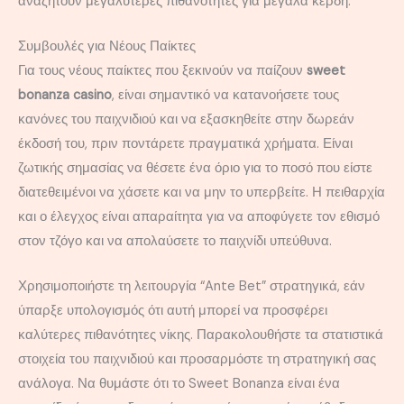
αναζητούν μεγαλύτερες πιθανότητες για μεγάλα κέρδη.
Συμβουλές για Νέους Παίκτες
Για τους νέους παίκτες που ξεκινούν να παίζουν
sweet
bonanza casino
, είναι σημαντικό να κατανοήσετε τους
κανόνες του παιχνιδιού και να εξασκηθείτε στην δωρεάν
έκδοσή του, πριν ποντάρετε πραγματικά χρήματα. Είναι
ζωτικής σημασίας να θέσετε ένα όριο για το ποσό που είστε
διατεθειμένοι να χάσετε και να μην το υπερβείτε. Η πειθαρχία
και ο έλεγχος είναι απαραίτητα για να αποφύγετε τον εθισμό
στον τζόγο και να απολαύσετε το παιχνίδι υπεύθυνα.
Χρησιμοποιήστε τη λειτουργία “Ante Bet” στρατηγικά, εάν
ύπαρξε υπολογισμός ότι αυτή μπορεί να προσφέρει
καλύτερες πιθανότητες νίκης. Παρακολουθήστε τα στατιστικά
στοιχεία του παιχνιδιού και προσαρμόστε τη στρατηγική σας
ανάλογα. Να θυμάστε ότι το Sweet Bonanza είναι ένα