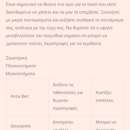
Είναι σημαντικό να θέσετε ένα όριο για το ποσό που είστε
διατεθειμένοι να χάσετε και να μην το υπερβείτε. Ξεκινήστε
με μικρά πονταρίσματα και αυξήστε σταδιακά το ποντάρισμά
σας, ανάλογα με την τύχη σας. Να θυμάστε ότι η υψηλή
μεταβλητότητα του παιχνιδιού σημαίνει ότι μπορεί να
χρειαστούν πολλές περιστροφές για να κερδίσετε.
Στρατηγική
Πλεονεκτήματα
Μειονεκτήματα
Αυξάνει τις
πιθανότητες για
Κοστίζει
Ante Bet
δωρεάν
επιπλέον
περιστροφές
Αποτρέπει
Μπορεί να
Διαχείριση