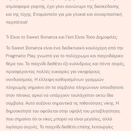
ατμόσφαιρα γιορτής, έχει γίνει συνώνυμο της διασκέδασης
και της τύχης. Ετοιμαστείτε για μια γλυκιά και συναρπαστική
περιπέτεια!
Τι Είναι το Sweet Bonanza και Γιατί Είναι Τόσο Δημοφιλές;
Το Sweet Bonanza είναι ένα διαδικτυακό κουλοχέρη από την
Pragmatic Play, γνωστό για το πολύχρωμο και παιχνιδιάρικο
θέμα του. Το παιχνίδι διαθέτει έξι κυλίνδρους και πέντε σειρές,
προσφέροντας πολλές ευκαιρίες για νικηφόρους
συνδυασμούς. Η έλλειψη καθορισμένων γραμμών
πληρωμής σημαίνει ότι τα σύμβολα πληρώνουν οπουδήποτε
στον πίνακα, αρκεί να υπάρχουν τουλάχιστον οκτώ ίδια
σύμβολα. Αυτό αυξάνει σημαντικά τις πιθανότητες νίκης. Η
δημοτικότητά του οφείλεται στην υψηλή του μεταβλητότητα,
που σημαίνει ότι οι νίκες μπορεί να είναι μεγάλες, αλλά
λιγότερο συχνές. Το παιχνίδι διαθέτει επίσης λειτουργίες