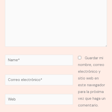
Name*
Guardar mi
nombre, correo
electrónico y
Correo
sitio web en
electrónico*
este navegador
para la próxima
Web
vez que haga un
comentario.