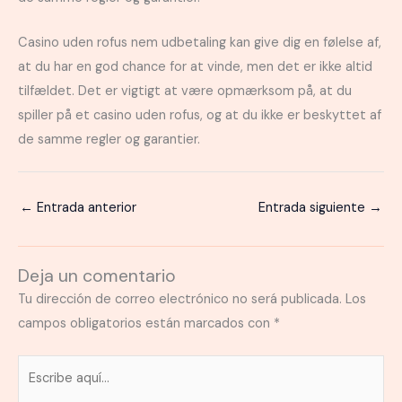
Casino uden rofus nem udbetaling kan give dig en følelse af,
at du har en god chance for at vinde, men det er ikke altid
tilfældet. Det er vigtigt at være opmærksom på, at du
spiller på et casino uden rofus, og at du ikke er beskyttet af
de samme regler og garantier.
←
Entrada anterior
Entrada siguiente
→
Deja un comentario
Tu dirección de correo electrónico no será publicada.
Los
campos obligatorios están marcados con
*
Escribe
aquí...