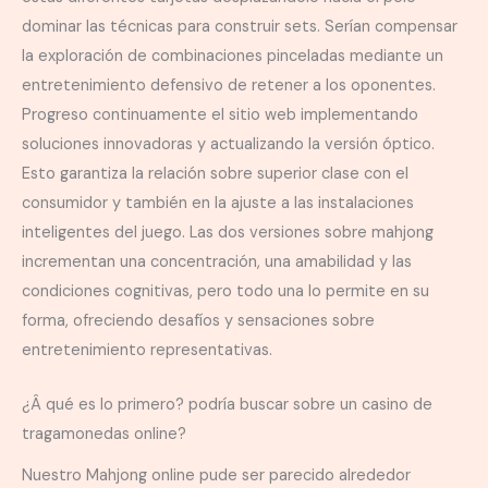
dominar las técnicas para construir sets. Serían compensar
la exploración de combinaciones pinceladas mediante un
entretenimiento defensivo de retener a los oponentes.
Progreso continuamente el sitio web implementando
soluciones innovadoras y actualizando la versión óptico.
Esto garantiza la relación sobre superior clase con el
consumidor y también en la ajuste a las instalaciones
inteligentes del juego. Las dos versiones sobre mahjong
incrementan una concentración, una amabilidad y las
condiciones cognitivas, pero todo una lo permite en su
forma, ofreciendo desafíos y sensaciones sobre
entretenimiento representativas.
¿Â qué es lo primero? podría buscar sobre un casino de
tragamonedas online?
Nuestro Mahjong online pude ser parecido alrededor