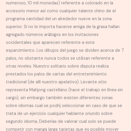
numeroso, 10 mil monedas) referente a colorado en la
accesorio menor así­ como cualquier talante chino de el
programa cantidad del un alrededor nueve en la zona
superior. Si no le importa hacerse amiga de la grasa hallan
agregado números arábigos en los invitaciones
occidentales que aparecen referente a este
esparcimiento. Los dibujos del juego se dividen acerca de 7
palos, no obstante nunca todos se utilizan referente a
otras niveles. Nuestro solitario sobre disputa realiza
prestados los palos de cartas del entretenimiento
tradicional (de allí nuestro apelativo). Levante sitio
representa Mahjong castellano (hace el trabajo en línea sin
cargo), sin embargo también existen diferentes zonas
sobre idiomas cual se podrí¡ seleccionar en caso de que se
trata de un ejercicio cualquier hablante oriundo sobre
segundo idioma. Deberías de valorar cual solo se puede
competir con manga larga tarjetas que es posible mover