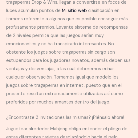
tragaperras Drop & Wins, llegan a convertirse en focos de
luces acumulan puntos de
Mi sitio web
clasificación en
torneos referente a algunos que es posible conseguir más
profusamente premios. Levante sistema de recompensas
de 2 niveles permite que las juegos serían muy
emocionantes y no ha transpirado interesantes. No
obstante los juegos sobre tragaperras sin cargo son
estupendos para los jugadores novatos, además deben sus
ventajas y desventajas, a las cual deberemos echar
cualquier observación. Tomamos igual que modelo los
juegos sobre tragaperras en internet, puesto que en el
presente resultan extremadamente utilizadas así­ como
preferidos por muchos amantes dentro del juego.
¿Encontraste 3 invitaciones las mismas? ¡Piénsalo ahora!
Juguetear alrededor Mahjong obliga entender el pliego de
estas diferentes tarjetas desplazándolo hacia el pelo