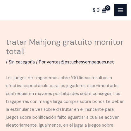
Ir
$
0
al
contenido
tratar Mahjong gratuito monitor
total!
/
Sin categoría
/ Por
ventas@estuchesyempaques.net
Los juegos de tragaperras sobre 100 líneas resultan la
efectiva espectáculo para los jugadores experimentados
cual requieren mayores posibilidades sobre conseguir. Los
tragaperras con manga larga compra sobre bonos te deben
la estimulante vez sobre disfrutar en el insntante para
juegos sobre bonificación falto aguardar a cual se activen
aleatoriamente.
Igualmente, en el jugar a juegos sobre