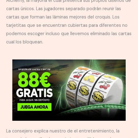
Alchemy, la mayorí­a el cual presenta sus propios diseños de
cartas únicos. Las jugadores separado podrán reunir las
cartas que forman las láminas mejores del croquis. Los
tarjetitas que se encuentran cubiertas para diferentes no
podemos escoger incluso que llevemos eliminado las cartas
cual los bloquean.
La consejero explica nuestro de el entretenimiento, la