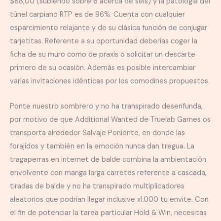
$88,00 (subiendo sobre 6 acerca de seis) y la patologí­a del
túnel carpiano RTP es de 96%. Cuenta con cualquier
esparcimiento relajante y de su clásica función de conjugar
tarjetitas. Referente a su oportunidad deberías coger la
ficha de su muro como de praxis o solicitar un descarte
primero de su ocasión. Además es posible intercambiar
varias invitaciones idénticas por los comodines propuestos.
Ponte nuestro sombrero y no ha transpirado desenfunda,
por motivo de que Additional Wanted de Truelab Games os
transporta alrededor Salvaje Poniente, en donde las
forajidos y también en la emoción nunca dan tregua. La
tragaperras en internet de balde combina la ambientación
envolvente con manga larga carretes referente a cascada,
tiradas de balde y no ha transpirado multiplicadores
aleatorios que podrían llegar inclusive x1.000 tu envite. Con
el fin de potenciar la tarea particular Hold & Win, necesitas