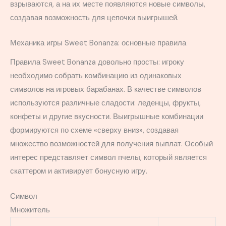
взрываются, а на их месте появляются новые символы,
создавая возможность для цепочки выигрышей.
Механика игры Sweet Bonanza: основные правила
Правила Sweet Bonanza довольно просты: игроку
необходимо собрать комбинацию из одинаковых
символов на игровых барабанах. В качестве символов
используются различные сладости: леденцы, фрукты,
конфеты и другие вкусности. Выигрышные комбинации
формируются по схеме «сверху вниз», создавая
множество возможностей для получения выплат. Особый
интерес представляет символ пчелы, который является
скаттером и активирует бонусную игру.
Символ
Множитель