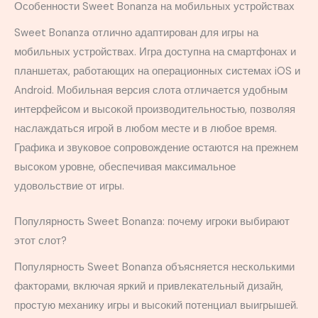
Особенности Sweet Bonanza на мобильных устройствах
Sweet Bonanza отлично адаптирован для игры на
мобильных устройствах. Игра доступна на смартфонах и
планшетах, работающих на операционных системах iOS и
Android. Мобильная версия слота отличается удобным
интерфейсом и высокой производительностью, позволяя
наслаждаться игрой в любом месте и в любое время.
Графика и звуковое сопровождение остаются на прежнем
высоком уровне, обеспечивая максимальное
удовольствие от игры.
Популярность Sweet Bonanza: почему игроки выбирают
этот слот?
Популярность Sweet Bonanza объясняется несколькими
факторами, включая яркий и привлекательный дизайн,
простую механику игры и высокий потенциал выигрышей.