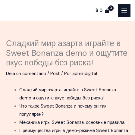
Ir
$
0
al
contenido
Сладкий мир азарта играйте в
Sweet Bonanza demo и ощутите
вкус победы без риска!
Deja un comentario
/
Post
/ Por
admindigital
Сладкий мир азарта: играйте в Sweet Bonanza
demo и ощутите вкус победы без риска!
Что такое Sweet Bonanza и почему он так
популярен?
Механика игры Sweet Bonanza: основные правила
Преимущества игры в демо-режиме Sweet Bonanza