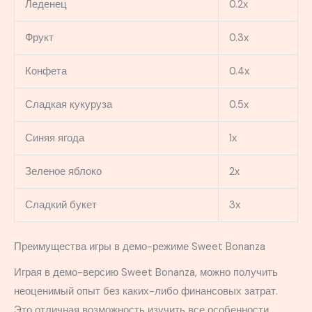
Леденец
0.2x
Фрукт
0.3x
Конфета
0.4x
Сладкая кукуруза
0.5x
Синяя ягода
1x
Зеленое яблоко
2x
Сладкий букет
3x
Преимущества игры в демо-режиме Sweet Bonanza
Играя в демо-версию Sweet Bonanza, можно получить
неоценимый опыт без каких-либо финансовых затрат.
Это отличная возможность изучить все особенности