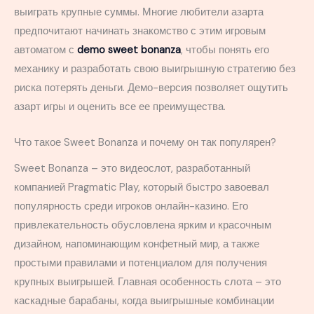
выиграть крупные суммы. Многие любители азарта
предпочитают начинать знакомство с этим игровым
автоматом с
demo sweet bonanza
, чтобы понять его
механику и разработать свою выигрышную стратегию без
риска потерять деньги. Демо-версия позволяет ощутить
азарт игры и оценить все ее преимущества.
Что такое Sweet Bonanza и почему он так популярен?
Sweet Bonanza – это видеослот, разработанный
компанией Pragmatic Play, который быстро завоевал
популярность среди игроков онлайн-казино. Его
привлекательность обусловлена ярким и красочным
дизайном, напоминающим конфетный мир, а также
простыми правилами и потенциалом для получения
крупных выигрышей. Главная особенность слота – это
каскадные барабаны, когда выигрышные комбинации