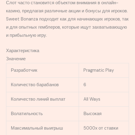
Слот часто становится объектом внимания в онлайн-
казино, предлагая различные акции и бонусы для игроков.
Sweet Bonanza подходит как для начинающих игроков, так
и для опытных гемблеров, которые ищут захватывающую
и прибыльную игру.
Характеристика
Значение
Разработчик
Pragmatic Play
Количество барабанов
6
Количество линий выплат
All Ways
Волатильность
Высокая
Максимальный выигрыш
5000x от ставки