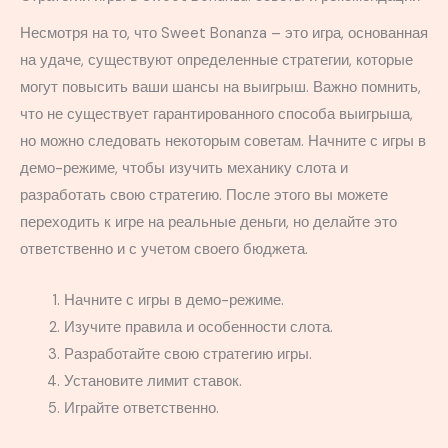
Несмотря на то, что Sweet Bonanza – это игра, основанная
на удаче, существуют определенные стратегии, которые
могут повысить ваши шансы на выигрыш. Важно помнить,
что не существует гарантированного способа выигрыша,
но можно следовать некоторым советам. Начните с игры в
демо-режиме, чтобы изучить механику слота и
разработать свою стратегию. После этого вы можете
переходить к игре на реальные деньги, но делайте это
ответственно и с учетом своего бюджета.
Начните с игры в демо-режиме.
Изучите правила и особенности слота.
Разработайте свою стратегию игры.
Установите лимит ставок.
Играйте ответственно.