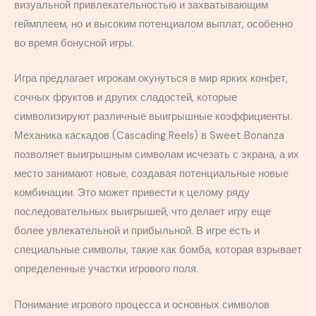
визуальной привлекательностью и захватывающим
геймплеем, но и высоким потенциалом выплат, особенно
во время бонусной игры.
Игра предлагает игрокам окунуться в мир ярких конфет,
сочных фруктов и других сладостей, которые
символизируют различные выигрышные коэффициенты.
Механика каскадов (Cascading Reels) в Sweet Bonanza
позволяет выигрышным символам исчезать с экрана, а их
место занимают новые, создавая потенциальные новые
комбинации. Это может привести к целому ряду
последовательных выигрышей, что делает игру еще
более увлекательной и прибыльной. В игре есть и
специальные символы, такие как бомба, которая взрывает
определенные участки игрового поля.
Понимание игрового процесса и основных символов