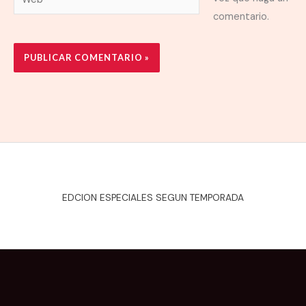
comentario.
EDCION ESPECIALES SEGUN TEMPORADA