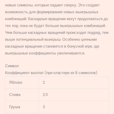
новые символы, которые падают сверху. Это создает
возможность для формирования новых выигрышных
комбинаций. Каскадные вращения могут продолжаться до
тех пор, пока не будет больше выигрышных комбинаций.
Чем больше каскадных вращений происходит подряд, тем
выше потенциальный выигрыш. Особенно ценными
каскадные вращения становятся в бонусной игре, где
выигрышные коэффициенты увеличиваются.
Символ
Коэффициент выплат (при кластере из 8 символов)
Яблоко
2
Слива
2.5
Груша
3