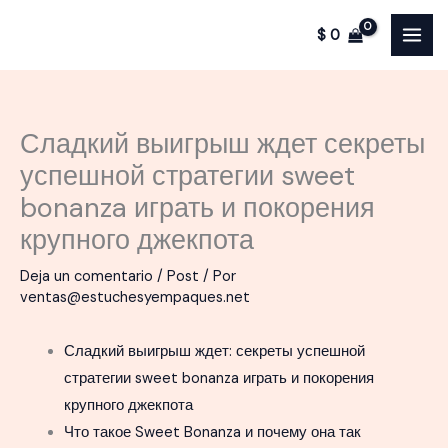
Ir
$
0
al
contenido
Сладкий выигрыш ждет секреты
успешной стратегии sweet
bonanza играть и покорения
крупного джекпота
Deja un comentario
/
Post
/ Por
ventas@estuchesyempaques.net
Сладкий выигрыш ждет: секреты успешной
стратегии sweet bonanza играть и покорения
крупного джекпота
Что такое Sweet Bonanza и почему она так