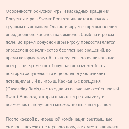
Особенности бонусной игры и каскадных вращений
Бонусная игра в Sweet Bonanza является ключом к
крупным выигрышам. Она активируется при выпадении
определенного количества символов бомб на игровом
поле. Во время бонусной игры игроку предоставляется
определенное количество бесплатных вращений, во
время которых могут быть получены дополнительные
выигрыши. Кроме того, бонусная игра может быть
повторно запущена, что еще больше увеличивает
потенциальный выигрыш. Каскадные вращения
(Cascading Reels) – это одна из ключевых особенностей
Sweet Bonanza, которая придает игре динамику и
возможность получения множественных выигрышей.
После каждой выигрышной комбинации выигрышные
символы исчезают с игрового поля, а их место занимают