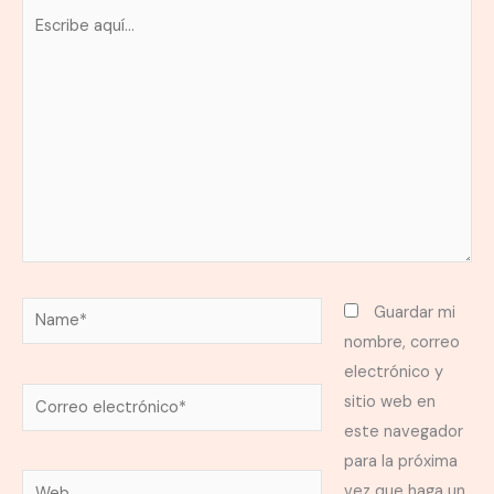
Escribe
aquí...
Name*
Guardar mi
nombre, correo
electrónico y
Correo
sitio web en
electrónico*
este navegador
para la próxima
Web
vez que haga un